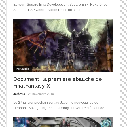
Editeur : Square Enix Développeur : Square Enix, Hexa Drive
Support : PSP Genre : Action Dates de sortie...
Actualités
Document : la première ébauche de
Final Fantasy IX
Jérémie
28 novembre 2010
Le 27 janvier prochain sort au Japon le nouveau jeu de
Hironobu Sakaguchi, The Last Story sur Wii. Le créateur de...