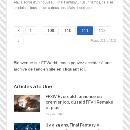
Ah, la sortie d'un nouveau Final Fantasy... Fut un temps, cela se
produisait tous les un à deux ans. Mais depuis que...
Page
Page
Page
Page
Page
1
…
109
110
111
112
Page 111 of 112
Bienvenue sur FFWorld ! Vous pouvez accéder à une
archive de l'ancien site
en cliquant ici
.
Articles à la Une
FFXIV Evercold : annonce du
premier job, du raid FFVII Remake
et plus
25 juillet 2026
Il y a 25 ans, Final Fantasy X