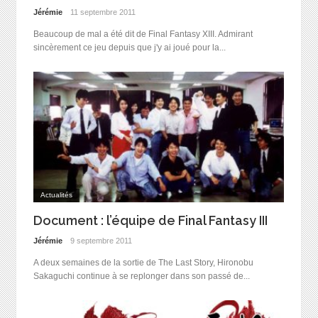
Jérémie
11 septembre 2011
Beaucoup de mal a été dit de Final Fantasy XIII. Admirant
sincèrement ce jeu depuis que j'y ai joué pour la...
Actualités
Document : l’équipe de Final Fantasy III
Jérémie
9 septembre 2011
A deux semaines de la sortie de The Last Story, Hironobu
Sakaguchi continue à se replonger dans son passé de...