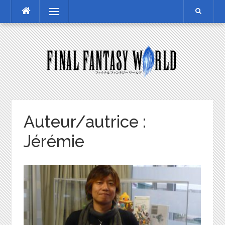
Skip
Menu
to
content
Auteur/autrice :
Jérémie