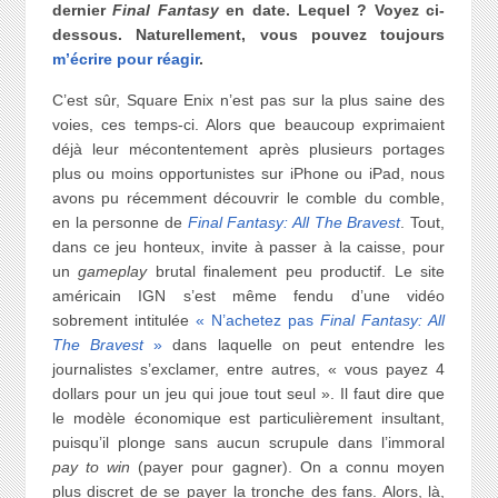
dernier
Final Fantasy
en date. Lequel ? Voyez ci-
dessous. Naturellement, vous pouvez toujours
m’écrire pour réagir
.
C’est sûr, Square Enix n’est pas sur la plus saine des
voies, ces temps-ci. Alors que beaucoup exprimaient
déjà leur mécontentement après plusieurs portages
plus ou moins opportunistes sur iPhone ou iPad, nous
avons pu récemment découvrir le comble du comble,
en la personne de
Final Fantasy: All The Bravest
. Tout,
dans ce jeu honteux, invite à passer à la caisse, pour
un
gameplay
brutal finalement peu productif. Le site
américain IGN s’est même fendu d’une vidéo
sobrement intitulée
« N’achetez pas
Final Fantasy: All
The Bravest
»
dans laquelle on peut entendre les
journalistes s’exclamer, entre autres, « vous payez 4
dollars pour un jeu qui joue tout seul ». Il faut dire que
le modèle économique est particulièrement insultant,
puisqu’il plonge sans aucun scrupule dans l’immoral
pay to win
(payer pour gagner). On a connu moyen
plus discret de se payer la tronche des fans. Alors, là,