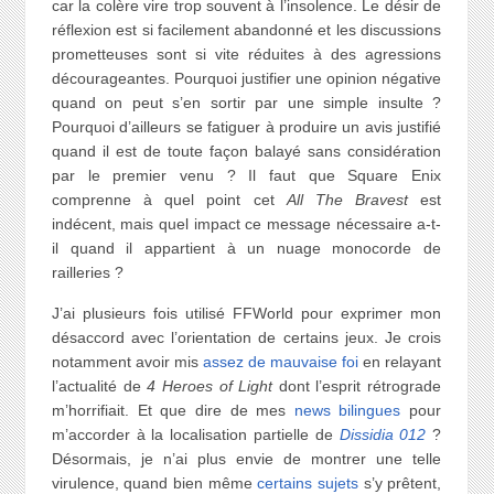
car la colère vire trop souvent à l’insolence. Le désir de
réflexion est si facilement abandonné et les discussions
prometteuses sont si vite réduites à des agressions
décourageantes. Pourquoi justifier une opinion négative
quand on peut s’en sortir par une simple insulte ?
Pourquoi d’ailleurs se fatiguer à produire un avis justifié
quand il est de toute façon balayé sans considération
par le premier venu ? Il faut que Square Enix
comprenne à quel point cet
All The Bravest
est
indécent, mais quel impact ce message nécessaire a-t-
il quand il appartient à un nuage monocorde de
railleries ?
J’ai plusieurs fois utilisé FFWorld pour exprimer mon
désaccord avec l’orientation de certains jeux. Je crois
notamment avoir mis
assez de mauvaise foi
en relayant
l’actualité de
4 Heroes of Light
dont l’esprit rétrograde
m’horrifiait. Et que dire de mes
news bilingues
pour
m’accorder à la localisation partielle de
Dissidia 012
?
Désormais, je n’ai plus envie de montrer une telle
virulence, quand bien même
certains sujets
s’y prêtent,