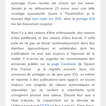
essorage d’une recette
old school
qui me navre.
Jamais je ne débourserai 23 euros pour une telle
nostalgie toussotante. Quant à
Theatrhythm
, je le
trouvais déjà
bien radin sur 3DS
, alors le
portage iOS
me fait doucement soupirer.
Ainsi il y a des raisons d’être enthousiaste, des raisons
d’être indifférent, et des raisons d’être énervé. Il suffit
juste de ne pas se lancer systématiquement dans des
diatribes égocentriques et unilatérales dont les
justifications ne sont pas toujours à l’épreuve de la
réalité. Il m’arrive de regarder les commentaires des
annonces publiés sur la
page Facebook
de Square
Enix France ; je le regrette souvent. Sous ces
annonces de portages ou de jeux pour iOS, ou même
en réponse à des publications sans rapport, on trouve
toujours une poignée de râleurs automatiques et
inlassables qui se sentent si importants qu’ils
s’imaginent pouvoir être odieux. Élevant leur avis à
l’état d’absolu, ils s’épanchent sur la déroute de
l’éditeur parce que
FFXIII
ne leur a pas plu. Fiers d’eux,