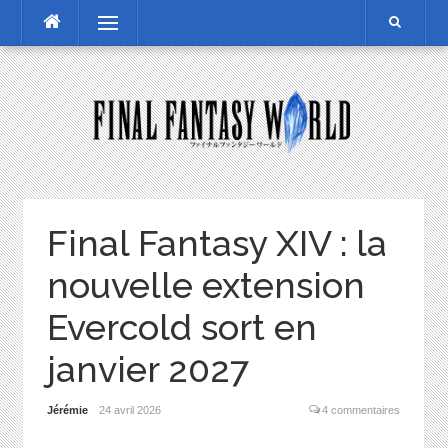
Skip
Menu
to
content
Final Fantasy XIV : la
nouvelle extension
Evercold sort en
janvier 2027
Jérémie
24 avril 2026
4 commentaires