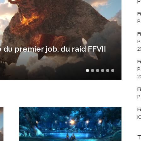
P
F
P
F
À L
P
 du premier job, du raid FFVII
Il 
2
sér
F
P
Jérém
2
F
P
F
i
T