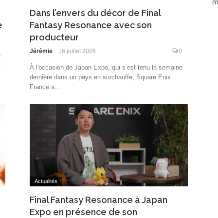
m
Dans l’envers du décor de Final
e
Fantasy Resonance avec son
producteur
Jérémie
16 juillet 2026
0
e
..
À l'occasion de Japan Expo, qui s’est tenu la semaine
dernière dans un pays en surchauffe, Square Enix
France a...
Actualités
Final Fantasy Resonance à Japan
Expo en présence de son