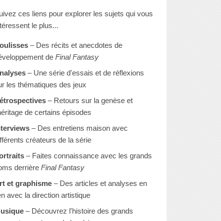
uivez ces liens pour explorer les sujets qui vous
téressent le plus...
oulisses
– Des récits et anecdotes de
éveloppement de
Final Fantasy
nalyses
– Une série d'essais et de réflexions
ur les thématiques des jeux
étrospectives
– Retours sur la genèse et
'héritage de certains épisodes
nterviews
– Des entretiens maison avec
ifférents créateurs de la série
ortraits
– Faites connaissance avec les grands
oms derrière
Final Fantasy
rt et graphisme
– Des articles et analyses en
en avec la direction artistique
usique
– Découvrez l'histoire des grands