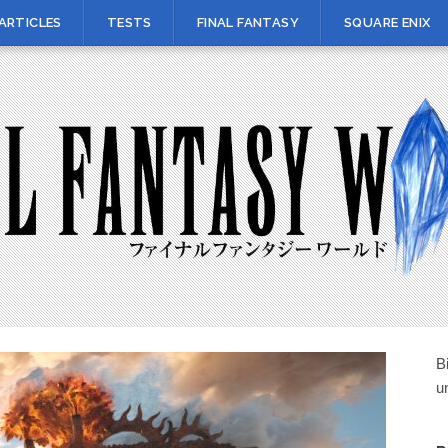
ARTICLES
TESTS
FINAL FANTASY
SQUARE ENIX
B
u