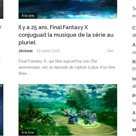
S
in
À la Une
r
Il y a 25 ans, Final Fantasy X
C
conjuguait la musique de la série au
d
pluriel
A
Jérémie
19 juillet 2026
0
s
d
Final Fantasy X, qui fête aujourd’hui son 25e
R
anniversaire, est un épisode de rupture à plus d’un titre.
l
Mais...
I
d
P
n
A
li
M
À la Une