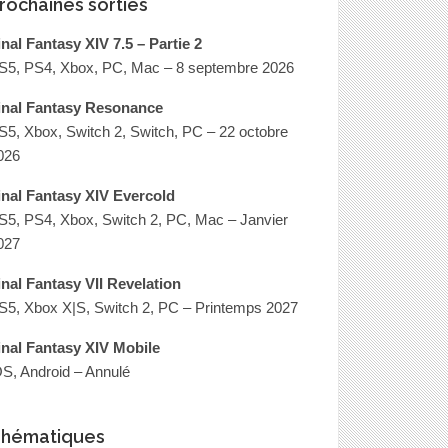
rochaines sorties
inal Fantasy XIV 7.5 – Partie 2
S5, PS4, Xbox, PC, Mac – 8 septembre 2026
inal Fantasy Resonance
A UNE
S5, Xbox, Switch 2, Switch, PC – 22 octobre
y a 25 ans, Final Fantasy X conjuguait la
026
ie au pluriel
inal Fantasy XIV Evercold
S5, PS4, Xbox, Switch 2, PC, Mac – Janvier
ie
19 juillet 2026
0
027
inal Fantasy VII Revelation
S5, Xbox X|S, Switch 2, PC – Printemps 2027
inal Fantasy XIV Mobile
OS, Android – Annulé
hématiques