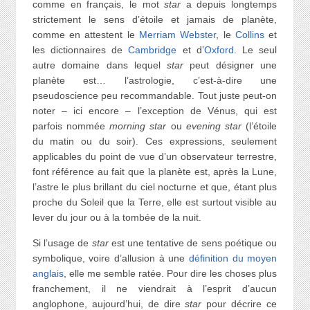
comme en français, le mot
star
a depuis longtemps
strictement le sens d’étoile et jamais de planète,
comme en attestent le
Merriam Webster
, le
Collins
et
les dictionnaires de
Cambridge
et d’
Oxford
. Le seul
autre domaine dans lequel
star
peut désigner une
planète est… l’astrologie, c’est-à-dire une
pseudoscience peu recommandable. Tout juste peut-on
noter – ici encore – l’exception de Vénus, qui est
parfois nommée
morning star
ou
evening star
(l’étoile
du matin ou du soir). Ces expressions, seulement
applicables du point de vue d’un observateur terrestre,
font référence au fait que la planète est, après la Lune,
l’astre le plus brillant du ciel nocturne et que, étant plus
proche du Soleil que la Terre, elle est surtout visible au
lever du jour ou à la tombée de la nuit.
Si l’usage de
star
est une tentative de sens poétique ou
symbolique, voire d’allusion à une
définition du moyen
anglais
, elle me semble ratée. Pour dire les choses plus
franchement, il ne viendrait à l’esprit d’aucun
anglophone, aujourd’hui, de dire
star
pour décrire ce