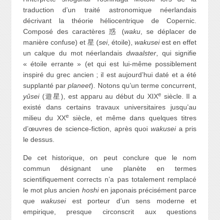
traduction d’un traité astronomique néerlandais
décrivant la théorie héliocentrique de Copernic.
Composé des caractères 惑 (
waku
, se déplacer de
manière confuse) et 星 (
sei
, étoile),
wakusei
est en effet
un calque du mot néerlandais
dwaalster
, qui signifie
« étoile errante » (et qui est lui-même possiblement
inspiré du grec ancien ; il est aujourd’hui daté et a été
supplanté par
planeet
). Notons qu’un terme concurrent,
e
yûsei
(遊星), est apparu au début du XIX
siècle. Il a
existé dans certains travaux universitaires jusqu’au
e
milieu du XX
siècle, et même dans quelques titres
d’œuvres de science-fiction, après quoi
wakusei
a pris
le dessus.
De cet historique, on peut conclure que le nom
commun désignant une planète en termes
scientifiquement corrects n’a pas totalement remplacé
le mot plus ancien
hoshi
en japonais précisément parce
que
wakusei
est porteur d’un sens moderne et
empirique, presque circonscrit aux questions