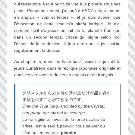
qui ressemble à tout point de vue à la planète sous ses
pieds. Personnellement, j’ai joué à
FFXV
intégralement
en anglais – voix et textes –, et je dois avouer que
l’évocation de cette
star
m’a plutôt intrigué. Je n’ai
compris qu’il s’agissait en fait de la planète Éos que
dans un second temps, chose qui signe selon moi
l’échec de la traduction. Il faut dire que le jeu insiste
régulièrement là-dessus.
Au chapitre 5, dans un flash-back, voici ce que dit la
jeune Lunafreya dans la réplique japonaise originale et
dans les versions traduites en anglais et en français :
クリスタルから力を得た真の王だけが
星
を脅か
す敵を倒すことができるのです。
Only the True King, anointed by the Crystal,
can purge our
star
of its scourge.
Le roi légitime, investi de la force sacrée du
cristal, est le seul à pouvoir nous sauver du
fléau qui menace la
planète
.