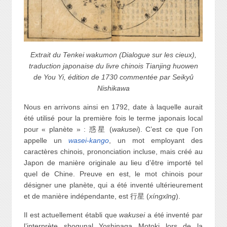
Extrait du Tenkei wakumon (Dialogue sur les cieux),
traduction japonaise du livre chinois Tianjing huowen
de You Yi, édition de 1730 commentée par Seikyû
Nishikawa
Nous en arrivons ainsi en 1792, date à laquelle aurait
été utilisé pour la première fois le terme japonais local
pour « planète » : 惑星 (
wakusei
). C’est ce que l’on
appelle un
wasei-kango
, un mot employant des
caractères chinois, prononciation incluse, mais créé au
Japon de manière originale au lieu d’être importé tel
quel de Chine. Preuve en est, le mot chinois pour
désigner une planète, qui a été inventé ultérieurement
et de manière indépendante, est 行星 (
xíngxīng
).
Il est actuellement établi que
wakusei
a été inventé par
l’interprète shogunal Yoshinaga Motoki lors de la