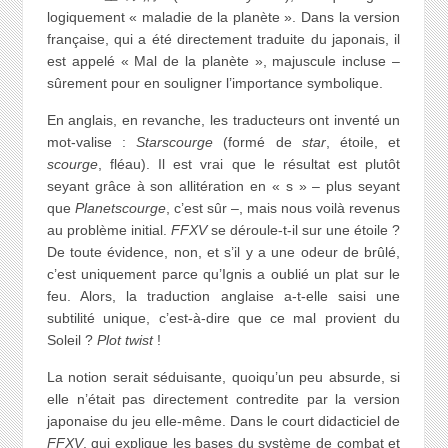
logiquement « maladie de la planète ». Dans la version
française, qui a été directement traduite du japonais, il
est appelé « Mal de la planète », majuscule incluse –
sûrement pour en souligner l’importance symbolique.
En anglais, en revanche, les traducteurs ont inventé un
mot-valise :
Starscourge
(formé de
star
, étoile, et
scourge
, fléau). Il est vrai que le résultat est plutôt
seyant grâce à son allitération en « s » – plus seyant
que
Planetscourge
, c’est sûr –, mais nous voilà revenus
au problème initial.
FFXV
se déroule-t-il sur une étoile ?
De toute évidence, non, et s’il y a une odeur de brûlé,
c’est uniquement parce qu’Ignis a oublié un plat sur le
feu. Alors, la traduction anglaise a-t-elle saisi une
subtilité unique, c’est-à-dire que ce mal provient du
Soleil ?
Plot twist
!
La notion serait séduisante, quoiqu’un peu absurde, si
elle n’était pas directement contredite par la version
japonaise du jeu elle-même. Dans le court didacticiel de
FFXV
, qui explique les bases du système de combat et