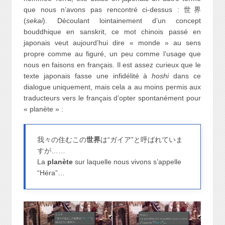
que nous n’avons pas rencontré ci-dessus : 世界
(
sekai
). Découlant lointainement d’un concept
bouddhique en sanskrit, ce mot chinois passé en
japonais veut aujourd’hui dire « monde » au sens
propre comme au figuré, un peu comme l’usage que
nous en faisons en français. Il est assez curieux que le
texte japonais fasse une infidélité à
hoshi
dans ce
dialogue uniquement, mais cela a au moins permis aux
traducteurs vers le français d’opter spontanément pour
« planète » :
我々の住むこの
世界
は“ガイア”と呼ばれていま
すが……
La
planète
sur laquelle nous vivons s’appelle
“Héra”…