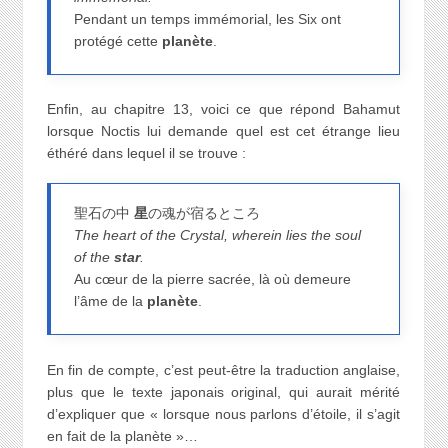
Pendant un temps immémorial, les Six ont
protégé cette
planète
.
Enfin, au chapitre 13, voici ce que répond Bahamut
lorsque Noctis lui demande quel est cet étrange lieu
éthéré dans lequel il se trouve :
聖石の中
星
の魂が宿るところ
The heart of the Crystal, wherein lies the soul
of the
star
.
Au cœur de la pierre sacrée, là où demeure
l’âme de la
planète
.
En fin de compte, c’est peut-être la traduction anglaise,
plus que le texte japonais original, qui aurait mérité
d’expliquer que « lorsque nous parlons d’étoile, il s’agit
en fait de la planète »…