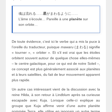
魂は流れる……
星
がまわるように……
L’âme s’écoule… Pareille à une
planète
sur
son orbite…
De toute évidence, c’est ici le verbe qui a mis la puce à
l’oreille du traducteur, puisque
mawaru
(まわる) signifie
« tourner », « orbiter ». Et s’il est vrai que les étoiles
orbitent souvent autour de quelque chose elles-mêmes
– le centre galactique, pour ce qui est de notre Soleil –,
ce concept est plus généralement associé aux planètes
et à leurs satellites, du fait de leur mouvement apparent
plus rapide.
Un autre cas intéressant vient de la discussion avec la
reine Hilda, à son retour à Lindblum après sa curieuse
escapade avec Kuja. Lorsque celle-ci explique au
groupe que Kuja affirme venir d’une autre planète
nommée Terra, elle utilise en japonais un autre terme