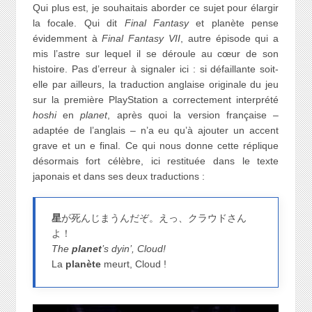
Qui plus est, je souhaitais aborder ce sujet pour élargir
la focale. Qui dit
Final Fantasy
et planète pense
évidemment à
Final Fantasy VII
, autre épisode qui a
mis l’astre sur lequel il se déroule au cœur de son
histoire. Pas d’erreur à signaler ici : si défaillante soit-
elle par ailleurs, la traduction anglaise originale du jeu
sur la première PlayStation a correctement interprété
hoshi
en
planet
, après quoi la version française –
adaptée de l’anglais – n’a eu qu’à ajouter un accent
grave et un e final. Ce qui nous donne cette réplique
désormais fort célèbre, ici restituée dans le texte
japonais et dans ses deux traductions :
星
が死んじまうんだぞ。えっ、クラウドさん
よ！
The
planet
’s dyin’, Cloud!
La
planète
meurt, Cloud !