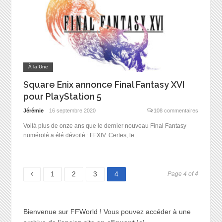
À la Une
Square Enix annonce Final Fantasy XVI
pour PlayStation 5
Jérémie
16 septembre 2020
108 commentaires
Voilà plus de onze ans que le dernier nouveau Final Fantasy
numéroté a été dévoilé : FFXIV. Certes, le...
Page
Page
Page
Page
1
2
3
4
Page 4 of 4
Bienvenue sur FFWorld ! Vous pouvez accéder à une