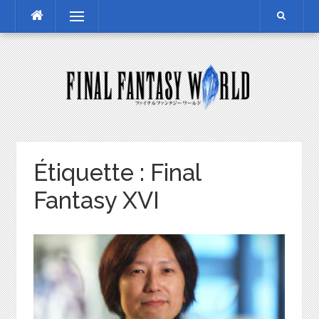
Skip
Menu
to
content
Étiquette :
Final
Fantasy XVI