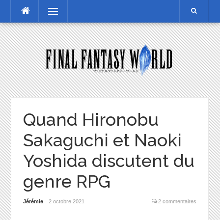
Skip
Menu
to
content
Quand Hironobu
Sakaguchi et Naoki
Yoshida discutent du
genre RPG
Jérémie
2 octobre 2021
2 commentaires