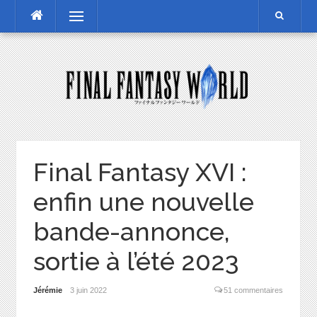
Skip
Menu
to
content
Final Fantasy XVI :
enfin une nouvelle
bande-annonce,
sortie à l’été 2023
Jérémie
3 juin 2022
51 commentaires