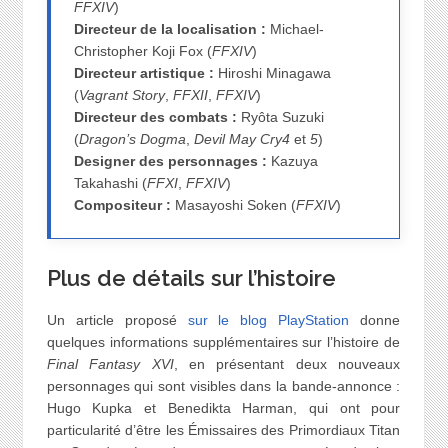
FFXIV
)
Directeur de la localisation :
Michael-
Christopher Koji Fox (
FFXIV
)
Directeur artistique :
Hiroshi Minagawa
(
Vagrant Story
,
FFXII
,
FFXIV
)
Directeur des combats :
Ryôta Suzuki
(
Dragon’s Dogma
,
Devil May Cry
4
et
5
)
Designer des personnages :
Kazuya
Takahashi (
FFXI
,
FFXIV
)
Compositeur :
Masayoshi Soken (
FFXIV
)
Plus de détails sur l’histoire
Un article proposé
sur le blog PlayStation
donne
quelques informations supplémentaires sur l’histoire de
Final Fantasy XVI
, en présentant deux nouveaux
personnages qui sont visibles dans la bande-annonce :
Hugo Kupka et Benedikta Harman, qui ont pour
particularité d’être les Émissaires des Primordiaux Titan