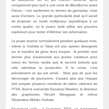
compareront plus tard à une sorte de
Bloodborne
avant
l’heure – non seulement en termes de
gameplay
, mais
aussi d’univers. La grande particularité était qu’il aurait
dû proposer un mode multijoueur asymétrique à un
contre quatre, où le joueur isolé utilise ses pouvoirs
supérieurs pour tenter d’éliminer ses adversaires.
Le projet avance normalement pendant quelques mois,
même si Yoshida et Takai ont une opinion divergente
sur la manière de gérer leurs troupes : le premier veut
donner plus d’autonomie aux jeunes créateurs pour
mieux les former, tandis que le second redoute que
cela ralentisse la production. À le croire, c’est
précisément ce qui est arrivé… Mais pas de quoi les
décourager de poursuivre, d’autant plus que l’équipe
doit compter plusieurs membres de talent, vétérans de
FFXII
, dont le scénariste Kazutoyo Maehiro, le directeur
des graphismes Hiroshi Minagawa et même
l’illustrateur Akihiko Yoshida.
Seulement voilà : à l’automne 2010, un événement