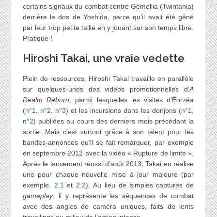
certains signaux du combat contre Gémellia (Twintania)
derrière le dos de Yoshida, parce qu’il avait été gêné
par leur trop petite taille en y jouant sur son temps libre.
Pratique !
Hiroshi Takai, une vraie vedette
Plein de ressources, Hiroshi Takai travaille en parallèle
sur quelques-unes des vidéos promotionnelles d’
A
Realm Reborn
, parmi lesquelles les visites d’Éorzéa
(
n°1
,
n°2
,
n°3
) et les incursions dans les donjons (
n°1
,
n°2
) publiées au cours des derniers mois précédant la
sortie. Mais c’est surtout grâce à son talent pour les
bandes-annonces qu’il se fait remarquer, par exemple
en septembre 2012 avec la vidéo « Rupture de limite ».
Après le lancement réussi d’août 2013, Takai en réalise
une pour chaque nouvelle mise à jour majeure (par
exemple,
2.1
et
2.2
). Au lieu de simples captures de
gameplay
, il y représente les séquences de combat
avec des angles de caméra uniques, faits de lents