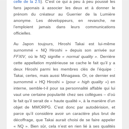
celle de la 2.5
). C’est ce qui a peu à peu poussé les
fans japonais à associer les deux et à donner le
prénom du créateur au Guerrier de la Lumière
anonyme. Les développeurs, en revanche, ne
l’emploient jamais dans leurs communications
officielles.
Au Japon toujours, Hiroshi Takai est lui-même
surnommé « NQ Hiroshi » depuis son arrivée sur
FFXIV
, où le NQ signifie
« normal quality »
. Derrière
cette appellation mystérieuse se cache le fait qu’il y a
deux Hiroshi parmi les membres clés de l’équipe :
Takai, certes, mais aussi Minagawa. Or, ce dernier est
surnommé « HQ Hiroshi » (pour
« high quality »
) en
interne, semble-t-il pour sa personnalité affable qui lui
vaut une certaine popularité chez ses collègues – d’où
le fait qu’il serait de « haute qualité », à la manière d’un
objet de MMORPG. C’est donc par autodérision, et
parce qu’il considère avoir un caractère plus brut de
décoffrage, que Takai aurait choisi de se faire appeler
« NQ ». Bien sûr, cela n’est en rien lié à ses qualités