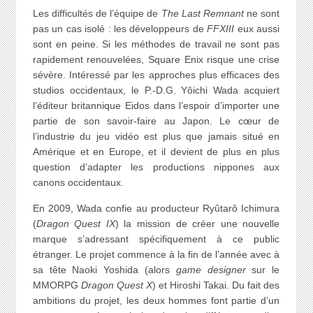
Les difficultés de l’équipe de
The Last Remnant
ne sont
pas un cas isolé : les développeurs de
FFXIII
eux aussi
sont en peine. Si les méthodes de travail ne sont pas
rapidement renouvelées, Square Enix risque une crise
sévère. Intéressé par les approches plus efficaces des
studios occidentaux, le P.-D.G. Yôichi Wada acquiert
l’éditeur britannique Eidos dans l’espoir d’importer une
partie de son savoir-faire au Japon. Le cœur de
l’industrie du jeu vidéo est plus que jamais situé en
Amérique et en Europe, et il devient de plus en plus
question d’adapter les productions nippones aux
canons occidentaux.
En 2009, Wada confie au producteur Ryûtarô Ichimura
(
Dragon Quest IX
) la mission de créer une nouvelle
marque s’adressant spécifiquement à ce public
étranger. Le projet commence à la fin de l’année avec à
sa tête Naoki Yoshida (alors
game designer
sur le
MMORPG
Dragon Quest X
) et Hiroshi Takai. Du fait des
ambitions du projet, les deux hommes font partie d’un