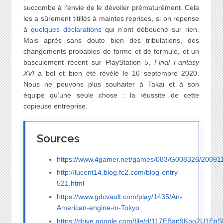
succombe à l’envie de le dévoiler prématurément. Cela
les a sûrement titillés à maintes reprises, si on repense
à
quelques déclarations
qui n’ont débouché sur rien.
Mais après sans doute bien des tribulations, des
changements probables de forme et de formule, et un
basculement récent sur PlayStation 5,
Final Fantasy
XVI
a bel et bien été révélé le 16 septembre 2020.
Nous ne pouvons plus souhaiter à Takai et à son
équipe qu’une seule chose : la réussite de cette
copieuse entreprise.
Sources
https://www.4gamer.net/games/083/G008326/20091
http://lucent14.blog.fc2.com/blog-entry-
521.html
https://www.gdcvault.com/play/1435/An-
American-engine-in-Tokyo
https://drive.google.com/file/d/117EBap9Koo2U1E