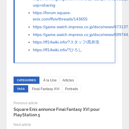
usp=sharing
https://forum.square-
enix.com/ffxiv/threads/143655
https://game.watch.impress.co.jp/docs/news/673137
https://game.watch.impress.co.jp/docs/news/699744
https://ff14wiki.info/?スタッフ/髙井浩
https://ff14wiki.info/?ひろし
À la Une
Articles
CATEGORIES
Final Fantasy XVI
Portraits
TAGS
Previous article
Square Enix annonce Final Fantasy XVI pour
PlayStation 5
Next article