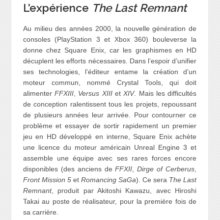
L’expérience
The Last Remnant
Au milieu des années 2000, la nouvelle génération de
consoles (PlayStation 3 et Xbox 360) bouleverse la
donne chez Square Enix, car les graphismes en HD
décuplent les efforts nécessaires. Dans l’espoir d’unifier
ses technologies, l’éditeur entame la création d’un
moteur commun, nommé Crystal Tools, qui doit
alimenter
FFXIII
,
Versus XIII
et
XIV
. Mais les difficultés
de conception ralentissent tous les projets, repoussant
de plusieurs années leur arrivée. Pour contourner ce
problème et essayer de sortir rapidement un premier
jeu en HD développé en interne, Square Enix achète
une licence du moteur américain Unreal Engine 3 et
assemble une équipe avec ses rares forces encore
disponibles (des anciens de
FFXII
,
Dirge of Cerberus
,
Front Mission 5
et
Romancing SaGa
). Ce sera
The Last
Remnant
, produit par Akitoshi Kawazu, avec Hiroshi
Takai au poste de réalisateur, pour la première fois de
sa carrière.