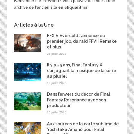
Bienvenue sur FFWorld ! Vous pouvez accéder à une
archive de l'ancien site
en cliquant ici
.
Articles à la Une
FFXIV Evercold : annonce du
premier job, du raid FFVII Remake
et plus
25 juillet 2026
Il y a 25 ans, Final Fantasy X
conjuguait la musique de la série
au pluriel
19 juillet 2026
Dans l’envers du décor de Final
Fantasy Resonance avec son
producteur
16 juillet 2026
Aux sources de la carte sublime de
Yoshitaka Amano pour Final