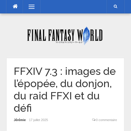
Skip
Menu
to
content
FFXIV 7.3 : images de
l’épopée, du donjon,
du raid FFXI et du
défi
Jérémie
17 juillet 2025
0 commentaire