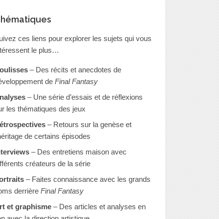
hématiques
uivez ces liens pour explorer les sujets qui vous
ntéressent le plus…
oulisses
– Des récits et anecdotes de
éveloppement de
Final Fantasy
nalyses
– Une série d’essais et de réflexions
ur les thématiques des jeux
étrospectives
– Retours sur la genèse et
’héritage de certains épisodes
nterviews
– Des entretiens maison avec
ifférents créateurs de la série
ortraits
– Faites connaissance avec les grands
oms derrière
Final Fantasy
rt et graphisme
– Des articles et analyses en
en avec la direction artistique