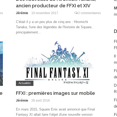
ancien producteur de FFXI et XIV
M
es
Jérémie
10 novembre 2017
2 commentaires
m
t
C'était il y a un peu plus de cinq ans : Hiromichi
Tanaka, l'une des légendes de l'histoire de Square,
D
principalement...
F
F
I
m
F
d
Actualités
D
R
de
FFXI : premières images sur mobile
F
Jérémie
28 avril 2016
d
En mars 2015, Square Enix avait annoncé que Final
F
Fantasy XI allait faire l'objet d'une nouvelle version