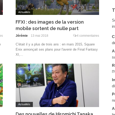
T
Actualités
S
FFXI : des images de la version
i
mobile sortent de nulle part
es
Jérémie
13 mai 2018
4 commentaires
C
d
e
C'était il y a plus de trois ans : en mars 2015, Square
Enix annonçait ses plans pour l'avenir de Final Fantasy
A
XI,...
s
R
l
I
d
P
n
Actualités
A
Des nouvelles de Hiromichi Tanaka,
li