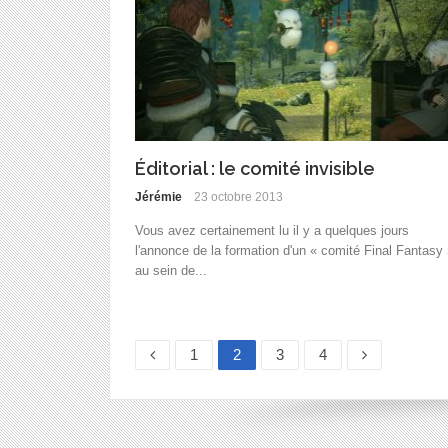
Éditorial : le comité invisible
Jérémie
23 octobre 2013
Vous avez certainement lu il y a quelques jours
l'annonce de la formation d'un « comité Final Fantasy 
au sein de...
Page
Page
Page
Page
1
2
3
4