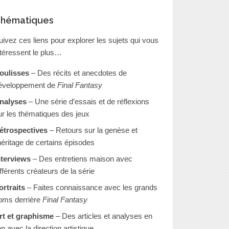
hématiques
uivez ces liens pour explorer les sujets qui vous
ntéressent le plus…
oulisses
– Des récits et anecdotes de
éveloppement de
Final Fantasy
nalyses
– Une série d’essais et de réflexions
ur les thématiques des jeux
étrospectives
– Retours sur la genèse et
’héritage de certains épisodes
nterviews
– Des entretiens maison avec
ifférents créateurs de la série
ortraits
– Faites connaissance avec les grands
oms derrière
Final Fantasy
rt et graphisme
– Des articles et analyses en
en avec la direction artistique