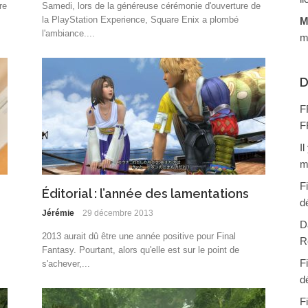
re
Samedi, lors de la généreuse cérémonie d'ouverture de
la PlayStation Experience, Square Enix a plombé
M
l'ambiance....
m
D
F
F
I
m
F
Éditorial : l’année des lamentations
d
Jérémie
29 décembre 2013
D
2013 aurait dû être une année positive pour Final
R
Fantasy. Pourtant, alors qu'elle est sur le point de
F
s'achever,...
d
F