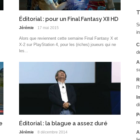
T
Éditorial : pour un Final Fantasy XII HD
S
Jérémie
17 mai 2015
i
Alors que reviennent cette semaine Final Fantasy X et
C
X-2 sur PlayStation 4, pour les (riches) joueurs qui ne
les...
d
A
s
R
l
I
d
P
n
e
Éditorial : la blague a assez duré
A
Jérémie
8 décembre 2014
li