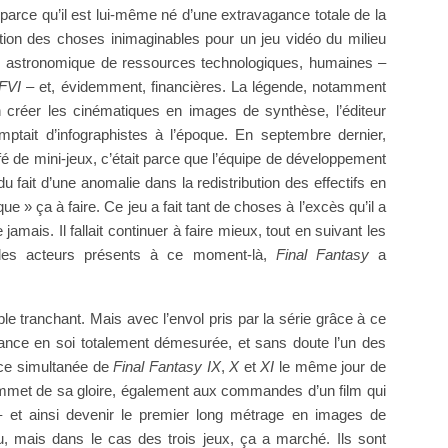
t parce qu’il est lui-même né d’une extravagance totale de la
ption des choses inimaginables pour un jeu vidéo du milieu
rs astronomique de ressources technologiques, humaines –
FVI
– et, évidemment, financières. La légende, notamment
 créer les cinématiques en images de synthèse, l’éditeur
ptait d’infographistes à l’époque. En septembre dernier,
ffé de mini-jeux, c’était parce que l’équipe de développement
ait d’une anomalie dans la redistribution des effectifs en
ue » ça à faire. Ce jeu a fait tant de choses à l’excès qu’il a
ais. Il fallait continuer à faire mieux, tout en suivant les
 des acteurs présents à ce moment-là,
Final Fantasy
a
le tranchant. Mais avec l’envol pris par la série grâce à ce
iance en soi totalement démesurée, et sans doute l’un des
nce simultanée de
Final Fantasy IX
,
X
et
XI
le même jour de
mmet de sa gloire, également aux commandes d’un film qui
 – et ainsi devenir le premier long métrage en images de
fou, mais dans le cas des trois jeux, ça a marché. Ils sont