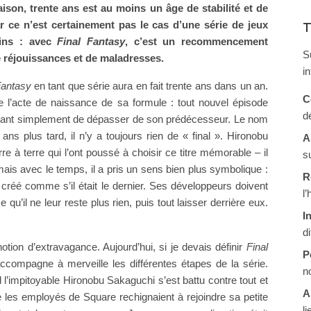
aison, trente ans est au moins un âge de stabilité et de
ar ce n’est certainement pas le cas d’une série de jeux
T
ins : avec
Final Fantasy
, c’est un recommencement
S
e réjouissances et de maladresses.
i
Fantasy
en tant que série aura en fait trente ans dans un an.
C
e l’acte de naissance de sa formule : tout nouvel épisode
d
orçant simplement de dépasser de son prédécesseur. Le nom
 ans plus tard, il n’y a toujours rien de « final ». Hironobu
A
re à terre qui l’ont poussé à choisir ce titre mémorable – il
s
, mais avec le temps, il a pris un sens bien plus symbolique :
R
créé comme s’il était le dernier. Ses développeurs doivent
l
e qu’il ne leur reste plus rien, puis tout laisser derrière eux.
I
d
tion d’extravagance. Aujourd’hui, si je devais définir
Final
P
l accompagne à merveille les différentes étapes de la série.
n
d l’impitoyable Hironobu Sakaguchi s’est battu contre tout et
A
 les employés de Square rechignaient à rejoindre sa petite
li