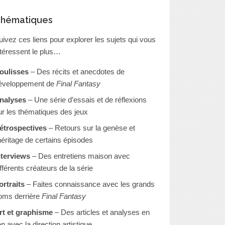
hématiques
uivez ces liens pour explorer les sujets qui vous
ntéressent le plus…
oulisses
– Des récits et anecdotes de
éveloppement de
Final Fantasy
nalyses
– Une série d’essais et de réflexions
ur les thématiques des jeux
étrospectives
– Retours sur la genèse et
’héritage de certains épisodes
nterviews
– Des entretiens maison avec
ifférents créateurs de la série
ortraits
– Faites connaissance avec les grands
oms derrière
Final Fantasy
rt et graphisme
– Des articles et analyses en
en avec la direction artistique