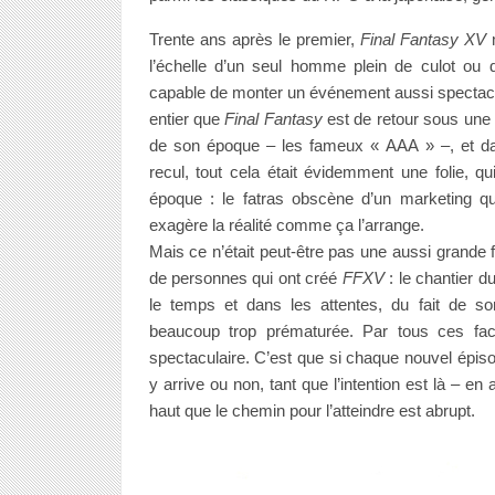
Trente ans après le premier,
Final Fantasy XV
m
l’échelle d’un seul homme plein de culot ou d
capable de monter un événement aussi spectacu
entier que
Final Fantasy
est de retour sous une
de son époque – les fameux « AAA » –, et dan
recul, tout cela était évidemment une folie, qu
époque : le fatras obscène d’un marketing q
exagère la réalité comme ça l’arrange.
Mais ce n’était peut-être pas une aussi grande f
de personnes qui ont créé
FFXV
: le chantier d
le temps et dans les attentes, du fait de so
beaucoup trop prématurée. Par tous ces facte
spectaculaire. C’est que si chaque nouvel épis
y arrive ou non, tant que l’intention est là – en a
haut que le chemin pour l’atteindre est abrupt.