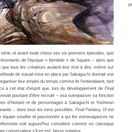
p
la série, et avant toute chose ses six premiers épisodes, que
résentants de l’époque « familiale » de Square – alors que
et que tous les créateurs avaient leur mot à dire, même sur
éthode de travail mise en place par Sakaguchi donnait une
 organiser leur emploi du temps comme ils l’entendaient, tant
râce à cet état d’esprit que, lors du développement de
Final
venait pourtant d’être recruté – osa outrepasser sa fonction
ées d’histoire et de personnages à Sakaguchi et Yoshinori
ionnante… dans tous les sens possibles.
Final Fantasy VI
est
ne équipe soudée et passionnée à qui les extravagances ne
onformiste soit aujourd’hui considéré comme un classique
e conservateur s’il en est, laisse songeur.