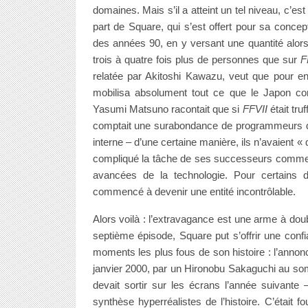
domaines. Mais s’il a atteint un tel niveau, c’es
part de Square, qui s’est offert pour sa conce
des années 90, en y versant une quantité alo
trois à quatre fois plus de personnes que sur
F
relatée par Akitoshi Kawazu, veut que pour en
mobilisa absolument tout ce que le Japon com
Yasumi Matsuno racontait que si
FFVII
était tru
comptait une surabondance de programmeurs du f
interne – d’une certaine manière, ils n’avaient « q
compliqué la tâche de ses successeurs comme jam
avancées de la technologie. Pour certains
commencé à devenir une entité incontrôlable.
Alors voilà : l’extravagance est une arme à doub
septième épisode, Square put s’offrir une conf
moments les plus fous de son histoire : l’anno
janvier 2000, par un Hironobu Sakaguchi au so
devait sortir sur les écrans l’année suivante
synthèse hyperréalistes de l’histoire. C’était 