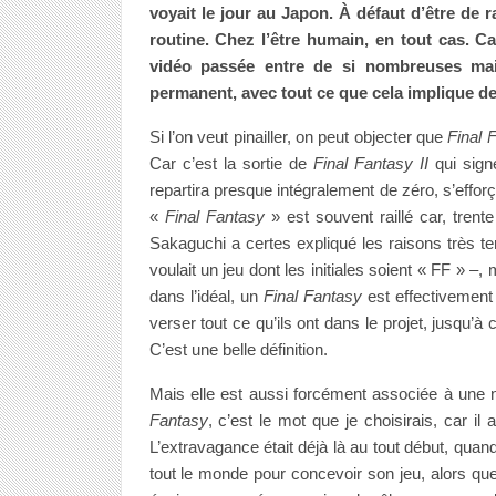
voyait le jour au Japon.
À défaut d’être de r
routine. Chez l’être humain, en tout cas. C
vidéo passée entre de si nombreuses ma
permanent, avec tout ce que cela implique d
Si l’on veut pinailler, on peut objecter que
Final 
Car c’est la sortie de
Final Fantasy II
qui sign
repartira presque intégralement de zéro, s’eff
«
Final Fantasy
» est souvent raillé car, trente
Sakaguchi a certes expliqué les raisons très ter
voulait un jeu dont les initiales soient « FF » –
dans l’idéal, un
Final Fantasy
est effectivement 
verser tout ce qu’ils ont dans le projet, jusqu’à c
C’est une belle définition.
Mais elle est aussi forcément associée à une no
Fantasy
, c’est le mot que je choisirais, car i
L’extravagance était déjà là au tout début, quan
tout le monde pour concevoir son jeu, alors que