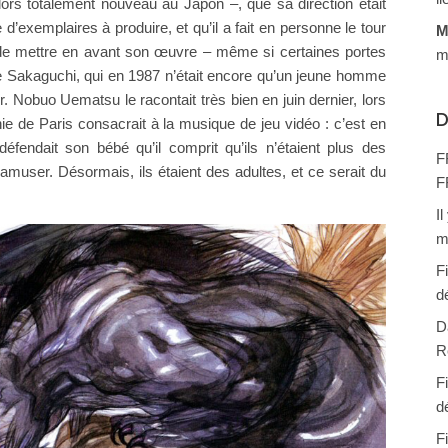
lors totalement nouveau au Japon –, que sa direction était
’exemplaires à produire, et qu’il a fait en personne le tour
M
 de mettre en avant son œuvre – même si certaines portes
m
de Sakaguchi, qui en 1987 n’était encore qu’un jeune homme
. Nobuo Uematsu le racontait très bien en juin dernier, lors
D
e de Paris consacrait à la musique de jeu vidéo : c’est en
fendait son bébé qu’il comprit qu’ils n’étaient plus des
F
’amuser. Désormais, ils étaient des adultes, et ce serait du
F
I
m
F
d
D
R
F
d
F