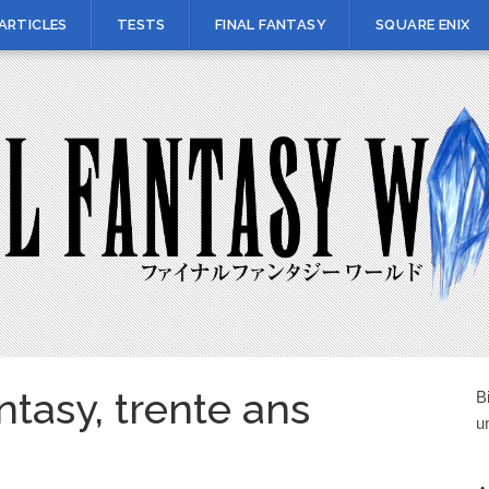
ARTICLES
TESTS
FINAL FANTASY
SQUARE ENIX
antasy, trente ans
B
u