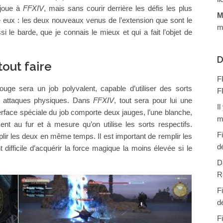
 joue à
FFXIV
, mais sans courir derrière les défis les plus
M
e eux : les deux nouveaux venus de l’extension que sont le
m
 le barde, que je connais le mieux et qui a fait l’objet de
D
out faire
F
ouge sera un job polyvalent, capable d’utiliser des sorts
F
es attaques physiques. Dans
FFXIV
, tout sera pour lui une
I
nterface spéciale du job comporte deux jauges, l’une blanche,
m
sent au fur et à mesure qu’on utilise les sorts respectifs.
F
ir les deux en même temps. Il est important de remplir les
d
 difficile d’acquérir la force magique la moins élevée si le
D
R
F
d
F