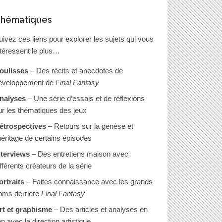
hématiques
uivez ces liens pour explorer les sujets qui vous
ntéressent le plus…
oulisses
– Des récits et anecdotes de
éveloppement de
Final Fantasy
nalyses
– Une série d’essais et de réflexions
ur les thématiques des jeux
étrospectives
– Retours sur la genèse et
’héritage de certains épisodes
nterviews
– Des entretiens maison avec
ifférents créateurs de la série
ortraits
– Faites connaissance avec les grands
oms derrière
Final Fantasy
rt et graphisme
– Des articles et analyses en
en avec la direction artistique