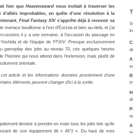
ait hier que
Heavensward
nous invitait à traverser les
T
 d’alliés improbables, en quête d’une résolution à la
intenant,
Final Fantasy XIV
s’apprête déjà à recevoir sa
S
 menace bouillonne à l’est d’Éorzéa et bien au-delà, et j’ai
i
ercussions il y a une semaine, à l’occasion du passage en
 Yoshida et de l’équipe de
FFXIV
. Presque exclusivement
C
au
gameplay
des jobs au niveau 70, ces quelques heures
d
 l’histoire qui nous attend dans l’extension, mais plutôt de
A
olument orientale.
s
 cet article et les informations données proviennent d’une
R
tains éléments peuvent changer d’ici à la sortie.
l
I
d
P
n
ipalement destiné à prendre en main tous les jobs tels qu’ils
A
sposant de son équipement dit « AF3 ». Du haut de mes
li