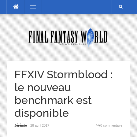
Skip
Menu
to
content
FFXIV Stormblood :
le nouveau
benchmark est
disponible
Jérémie
28 avril 2017
0 commentaire