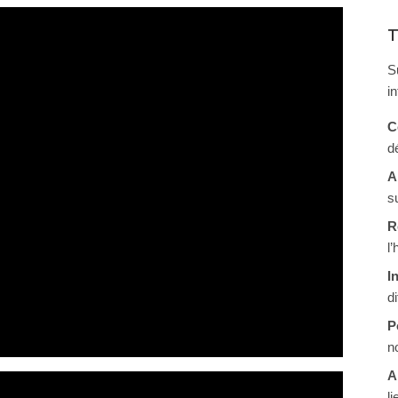
T
S
i
C
d
A
s
R
l
I
d
P
n
A
li