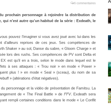
A
6 commentaires
 du prochain personnage à rejoindre la distribution de
 qui n’est autre qu’un habitué de la série : Exdeath, le
ous pouvez l’imaginer si vous avez joué avec lui dans les
 d’ailleurs reprises de ces jeux. Ses compétences de
rth Shaker » au sol, Danse du sabre, « Gloom Charge » et
inversée lors des rushs. Ses compétences de PV sont Delta et
EX est qu’il en a trois, selon le mode dans lequel est le
effets à ses attaques : « Trou noir » en mode « Power »
pliquent plus ! » en mode « Seal » (sceau), du nom de sa
buff » (altérations d’état négatives).
du personnage et la vidéo de présentation de Famitsu. La
rrangement de « The Final Battle » de
FFV
. Exdeath sera
ayant rempli certaines conditions dans le mode « Le Conflit