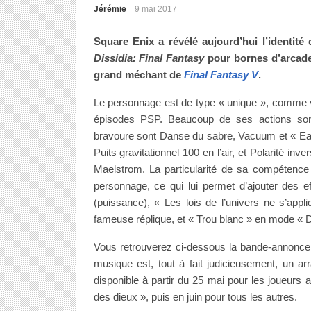
Jérémie
9 mai 2017
Square Enix a révélé aujourd’hui l’identité
Dissidia: Final Fantasy
pour bornes d’arcade,
grand méchant de
Final Fantasy V
.
Le personnage est de type « unique », comme v
épisodes PSP. Beaucoup de ses actions sont
bravoure sont Danse du sabre, Vacuum et « Ea
Puits gravitationnel 100 en l’air, et Polarité 
Maelstrom. La particularité de sa compétence 
personnage, ce qui lui permet d’ajouter des 
(puissance), « Les lois de l’univers ne s’ap
fameuse réplique, et « Trou blanc » en mode « De
Vous retrouverez ci-dessous la bande-annonce 
musique est, tout à fait judicieusement, un a
disponible à partir du 25 mai pour les joueurs 
des dieux », puis en juin pour tous les autres.