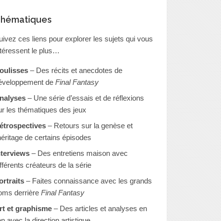
hématiques
uivez ces liens pour explorer les sujets qui vous
ntéressent le plus…
oulisses
– Des récits et anecdotes de
éveloppement de
Final Fantasy
nalyses
– Une série d’essais et de réflexions
ur les thématiques des jeux
étrospectives
– Retours sur la genèse et
’héritage de certains épisodes
nterviews
– Des entretiens maison avec
ifférents créateurs de la série
ortraits
– Faites connaissance avec les grands
oms derrière
Final Fantasy
rt et graphisme
– Des articles et analyses en
en avec la direction artistique