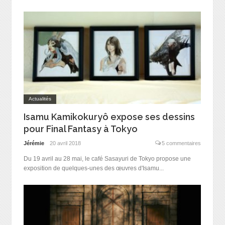
Actualités
Isamu Kamikokuryô expose ses dessins
pour Final Fantasy à Tokyo
Jérémie
20 avril 2018
5 commentaires
Du 19 avril au 28 mai, le café Sasayuri de Tokyo propose une
exposition de quelques-unes des œuvres d'Isamu...