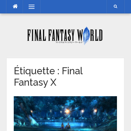
Skip
Menu
to
content
Étiquette :
Final
Fantasy X