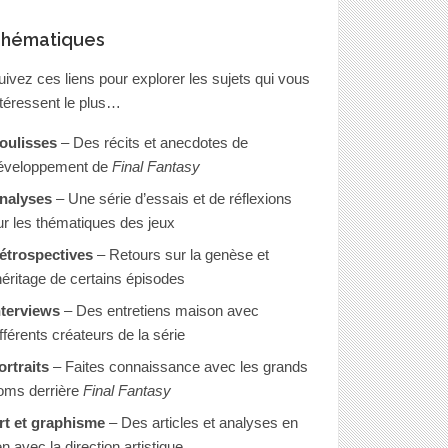
hématiques
uivez ces liens pour explorer les sujets qui vous
ntéressent le plus…
oulisses
– Des récits et anecdotes de
éveloppement de
Final Fantasy
nalyses
– Une série d’essais et de réflexions
ur les thématiques des jeux
étrospectives
– Retours sur la genèse et
’héritage de certains épisodes
nterviews
– Des entretiens maison avec
ifférents créateurs de la série
ortraits
– Faites connaissance avec les grands
oms derrière
Final Fantasy
rt et graphisme
– Des articles et analyses en
en avec la direction artistique