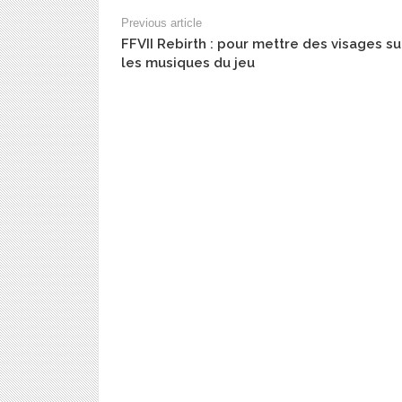
Previous article
FFVII Rebirth : pour mettre des visages su
les musiques du jeu