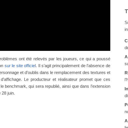
T
S
i
C
d
A
roblèmes ont été relevés par les joueurs, ce qui a poussé
s
ion
sur le site officiel
. Il s’agit principalement de l’absence de
ersonnage et d’oublis dans le remplacement des textures et
R
d’affichage. Le producteur et réalisateur promet que ces
l
e benchmark, qui sera republié, ainsi que dans l’extension
I
28 juin.
d
P
n
A
li