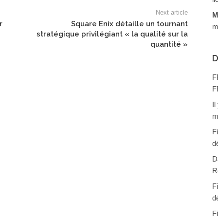
Next article
M
r
Square Enix détaille un tournant
m
stratégique privilégiant « la qualité sur la
quantité »
D
F
F
I
m
F
d
D
R
F
d
F