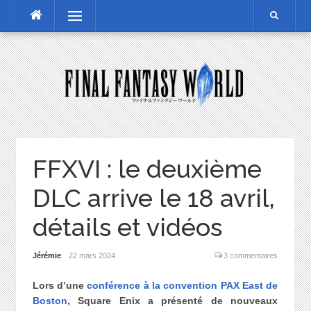
Skip
Menu
to
content
FFXVI : le deuxième
DLC arrive le 18 avril,
détails et vidéos
Jérémie
22 mars 2024
3 commentaires
Lors d’une
conférence à la convention PAX East de
Boston
, Square Enix a présenté de nouveaux