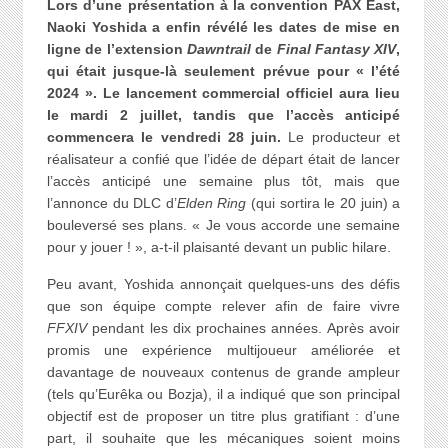
Lors d’une présentation à la convention PAX East,
Naoki Yoshida a enfin révélé les dates de mise en
ligne de l’extension
Dawntrail
de
Final Fantasy XIV
,
qui était jusque-là seulement prévue pour « l’été
2024 ». Le lancement commercial officiel aura lieu
le mardi 2 juillet, tandis que l’accès anticipé
commencera le vendredi 28 juin.
Le producteur et
réalisateur a confié que l’idée de départ était de lancer
l’accès anticipé une semaine plus tôt, mais que
l’annonce du DLC d’
Elden Ring
(qui sortira le 20 juin) a
bouleversé ses plans. « Je vous accorde une semaine
pour y jouer ! », a-t-il plaisanté devant un public hilare.
Peu avant, Yoshida annonçait quelques-uns des défis
que son équipe compte relever afin de faire vivre
FFXIV
pendant les dix prochaines années. Après avoir
promis une expérience multijoueur améliorée et
davantage de nouveaux contenus de grande ampleur
(tels qu’Eurêka ou Bozja), il a indiqué que son principal
objectif est de proposer un titre plus gratifiant : d’une
part, il souhaite que les mécaniques soient moins