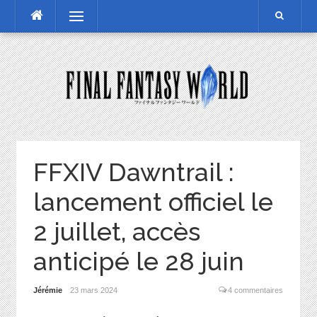
Skip
Menu
to
content
FFXIV Dawntrail :
lancement officiel le
2 juillet, accès
anticipé le 28 juin
Jérémie
23 mars 2024
4 commentaires