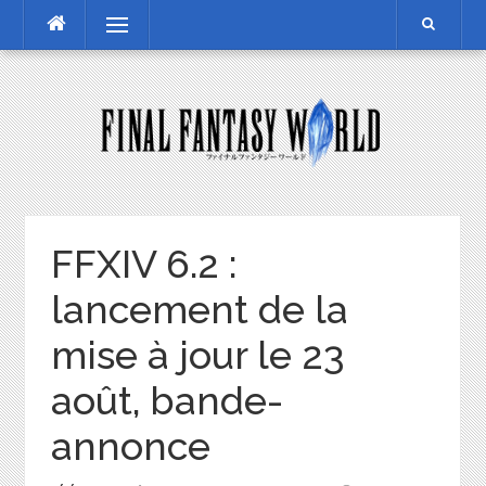
Skip
Menu
to
content
FFXIV 6.2 :
lancement de la
mise à jour le 23
août, bande-
annonce