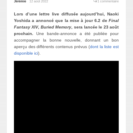
Jérémie
12 août 2022
1 commentaire
Lors d’une lettre live diffusée aujourd’hui, Naoki
Yoshida a annoncé que la mise à jour 6.2 de
Final
Fantasy XIV
,
Buried Memory
, sera lancée le 23 août
prochain
.
Une bande-annonce a été publiée pour
accompagner la bonne nouvelle, donnant un bon
aperçu des différents contenus prévus (
dont la liste est
disponible ici
).