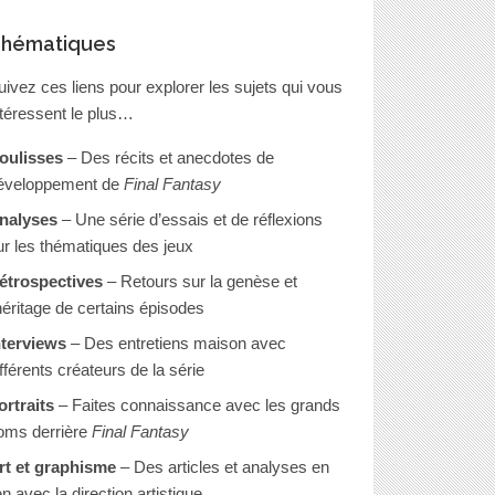
hématiques
uivez ces liens pour explorer les sujets qui vous
ntéressent le plus…
oulisses
– Des récits et anecdotes de
éveloppement de
Final Fantasy
nalyses
– Une série d’essais et de réflexions
ur les thématiques des jeux
étrospectives
– Retours sur la genèse et
’héritage de certains épisodes
nterviews
– Des entretiens maison avec
ifférents créateurs de la série
ortraits
– Faites connaissance avec les grands
oms derrière
Final Fantasy
rt et graphisme
– Des articles et analyses en
en avec la direction artistique