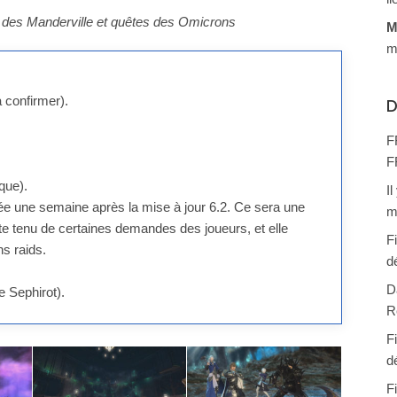
 des Manderville et quêtes des Omicrons
M
m
à confirmer).
D
F
F
que).
I
ncée une semaine après la mise à jour 6.2. Ce sera une
m
te tenu de certaines demandes des joueurs, et elle
F
s raids.
d
D
 Sephirot).
R
F
d
F