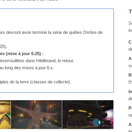
T
S
i
eurs devront avoir terminé la série de quêtes Ombre de
C
25).
d
s (mise à jour 6.25) :
A
errouillées dans Hildibrand, le retour.
s
au long des mises à jour 6.x.
R
les de la terre (classes de collecte).
l
I
d
P
n
A
li