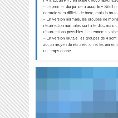
n’y a aucun PNJ en guise d’accompagnateu
– Le premier donjon sera aussi le « Sil’dihn
normale sera difficile de base, mais la brut
– En version normale, les groupes de moi
résurrection normales sont interdits, mais 
résurrections possibles. Les ennemis vainc
– En version brutale, les groupes de 4 sont
aucun moyen de résurrection et les ennemis
un temps donné.