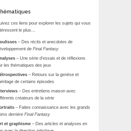
hématiques
uivez ces liens pour explorer les sujets qui vous
ntéressent le plus…
oulisses
– Des récits et anecdotes de
éveloppement de
Final Fantasy
nalyses
– Une série d’essais et de réflexions
ur les thématiques des jeux
étrospectives
– Retours sur la genèse et
’héritage de certains épisodes
nterviews
– Des entretiens maison avec
ifférents créateurs de la série
ortraits
– Faites connaissance avec les grands
oms derrière
Final Fantasy
rt et graphisme
– Des articles et analyses en
en avec la direction artistique