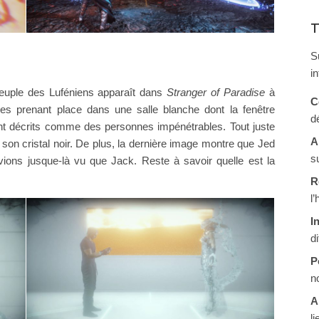
T
S
i
peuple des Luféniens apparaît dans
Stranger of Paradise
à
C
es prenant place dans une salle blanche dont la fenêtre
d
nt décrits comme des personnes impénétrables. Tout juste
A
son cristal noir. De plus, la dernière image montre que Jed
s
vions jusque-là vu que Jack. Reste à savoir quelle est la
R
l
I
d
P
n
A
li