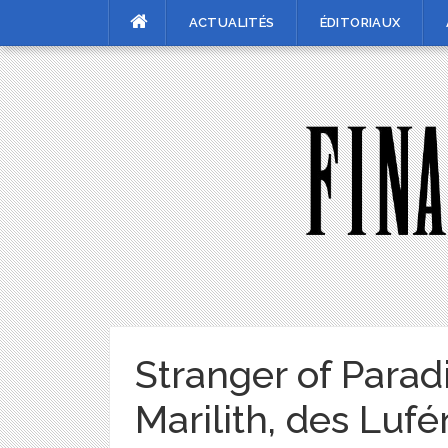
Skip
ACTUALITÉS
ÉDITORIAUX
to
content
Stranger of Parad
Marilith, des Lufé