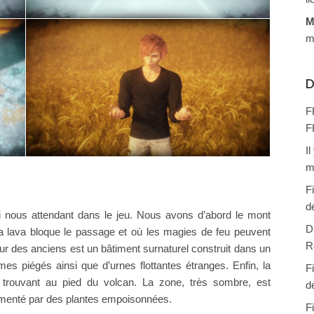
M
m
D
F
F
I
m
F
d
ui nous attendant dans le jeu. Nous avons d’abord le mont
D
a lava bloque le passage et où les magies de feu peuvent
R
our des anciens est un bâtiment surnaturel construit dans un
s piégés ainsi que d’urnes flottantes étranges. Enfin, la
F
 trouvant au pied du volcan. La zone, très sombre, est
d
imenté par des plantes empoisonnées.
F