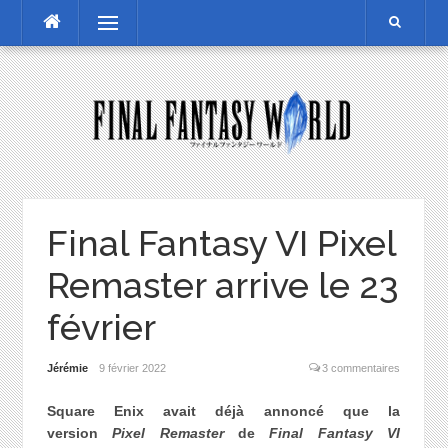
Skip
Menu
to
content
Final Fantasy VI Pixel
Remaster arrive le 23
février
Jérémie
9 février 2022
3 commentaires
Square Enix avait déjà annoncé que la
version
Pixel Remaster
de
Final Fantasy VI