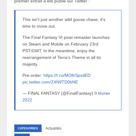
premier extrait a été publié sur Twitter :
This isn't just another wild goose chase, it's
time to move out.
The Final Fantasy VI pixel remaster launches
on Steam and Mobile on February 23rd
PST/GMT. In the meantime, enjoy the
rearrangement of Terra's Theme in all its
majesty.
Pre-order:
https://t.co/MOlhSpxdED
pic.twitter.com/Z4N9TD0bNE
— FINAL FANTASY (@FinalFantasy)
9 février
2022
Actualités
CATEGORIES