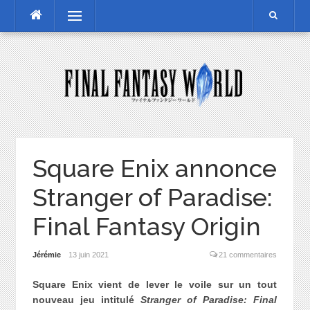
Skip
Menu
to
content
Square Enix annonce
Stranger of Paradise:
Final Fantasy Origin
Jérémie
13 juin 2021
21 commentaires
Square Enix vient de lever le voile sur un tout
nouveau jeu intitulé
Stranger of Paradise: Final