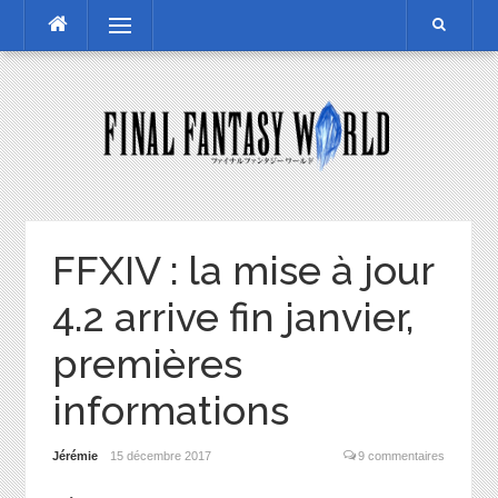
Skip
Menu
to
content
FFXIV : la mise à jour
4.2 arrive fin janvier,
premières
informations
Jérémie
15 décembre 2017
9 commentaires