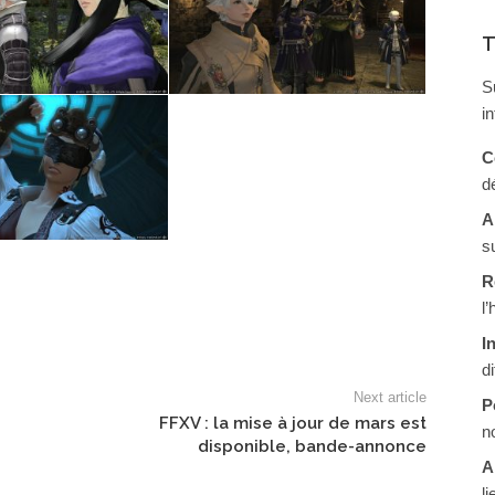
T
S
i
C
d
A
s
R
l
I
d
Next article
P
FFXV : la mise à jour de mars est
n
disponible, bande-annonce
A
li