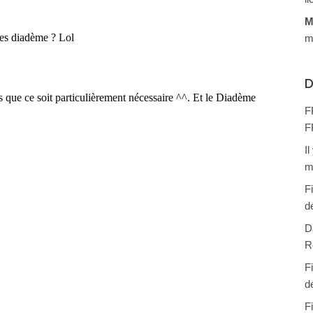
M
m
D
F
F
I
m
F
d
D
R
F
d
F