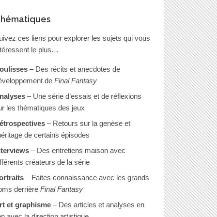
hématiques
uivez ces liens pour explorer les sujets qui vous
ntéressent le plus…
oulisses
– Des récits et anecdotes de
éveloppement de
Final Fantasy
nalyses
– Une série d’essais et de réflexions
ur les thématiques des jeux
étrospectives
– Retours sur la genèse et
’héritage de certains épisodes
nterviews
– Des entretiens maison avec
ifférents créateurs de la série
ortraits
– Faites connaissance avec les grands
oms derrière
Final Fantasy
rt et graphisme
– Des articles et analyses en
en avec la direction artistique