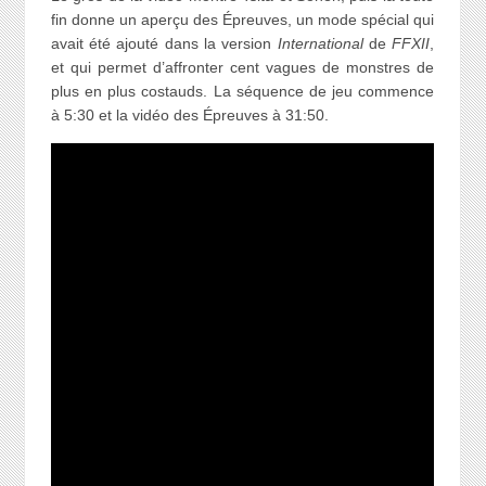
fin donne un aperçu des Épreuves, un mode spécial qui
avait été ajouté dans la version
International
de
FFXII
,
et qui permet d’affronter cent vagues de monstres de
plus en plus costauds. La séquence de jeu commence
à 5:30 et la vidéo des Épreuves à 31:50.