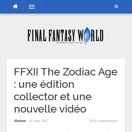
Skip
Menu
to
content
FFXII The Zodiac Age
: une édition
collector et une
nouvelle vidéo
Jérémie
11 mars 2017
14 commentaires