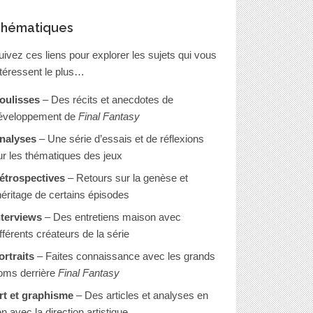
hématiques
uivez ces liens pour explorer les sujets qui vous
ntéressent le plus…
oulisses
– Des récits et anecdotes de
éveloppement de
Final Fantasy
nalyses
– Une série d’essais et de réflexions
ur les thématiques des jeux
étrospectives
– Retours sur la genèse et
’héritage de certains épisodes
nterviews
– Des entretiens maison avec
ifférents créateurs de la série
ortraits
– Faites connaissance avec les grands
oms derrière
Final Fantasy
rt et graphisme
– Des articles et analyses en
en avec la direction artistique