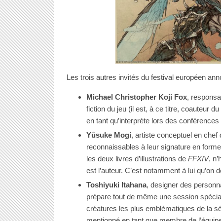
Les trois autres invités du festival européen ann
Michael Christopher Koji Fox
, responsab
fiction du jeu (il est, à ce titre, coauteur du
en tant qu’interprète lors des conférence
Yûsuke Mogi
, artiste conceptuel en che
reconnaissables à leur signature en forme
les deux livres d’illustrations de
FFXIV
, n’
est l’auteur. C’est notamment à lui qu’on 
Toshiyuki Itahana
, designer des personn
prépare tout de même une session spécial
créatures les plus emblématiques de la sér
mentionné en tant que membre de l’équipe