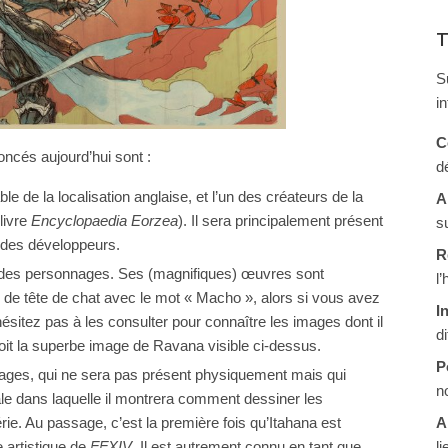
T
S
i
C
oncés aujourd’hui sont :
d
le de la localisation anglaise, et l’un des créateurs de la
A
 livre
Encyclopaedia Eorzea
). Il sera principalement présent
s
s des développeurs.
R
f des personnages. Ses (magnifiques) œuvres sont
l
 de tête de chat avec le mot « Macho », alors si vous avez
I
hésitez pas à les consulter pour connaître les images dont il
d
doit la superbe image de Ravana visible ci-dessus.
P
ages, qui ne sera pas présent physiquement mais qui
n
e dans laquelle il montrera comment dessiner les
A
ie. Au passage, c’est la première fois qu’Itahana est
li
 artistique de
FFXIV
. Il est autrement connu en tant que