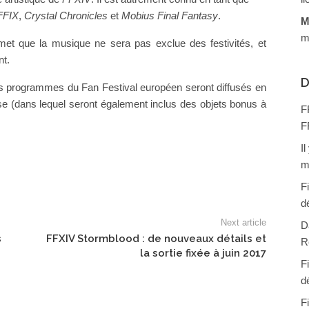
FFIX
,
Crystal Chronicles
et
Mobius Final Fantasy
.
M
m
et que la musique ne sera pas exclue des festivités, et
t.
D
s programmes du Fan Festival européen seront diffusés en
asse (dans lequel seront également inclus des objets bonus à
F
F
I
m
F
d
Next article
D
s
FFXIV Stormblood : de nouveaux détails et
R
la sortie fixée à juin 2017
F
d
F