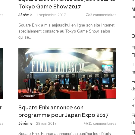
Tokyo Game Show 2017
M
es
Jérémie
1 septembre 2017
3 commentaires
m
Square Enix a mis aujourd'hui en ligne son site Internet
spécialement consacré au Tokyo Game Show, salon
D
qui se...
F
F
I
m
F
d
Actualités
D
R
r
Square Enix annonce son
programme pour Japan Expo 2017
F
d
es
Jérémie
28 juin 2017
11 commentaires
F
Square Enix France a annoncé aujourd'hui les détails