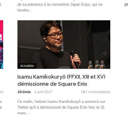
p
t
de sa présence à la convention Japan Expo, qui se
tiendra...
Actualités
Isamu Kamikokuryô (FFXII, XIII et XV)
démissionne de Square Enix
es
Jérémie
1 avril 2017
7 commentaires
ix
Ce matin, l'artiste Isamu Kamikokuryô a annoncé sur
e
Twitter qu'il a démissionné de Square Enix hier, le 31
mars,...