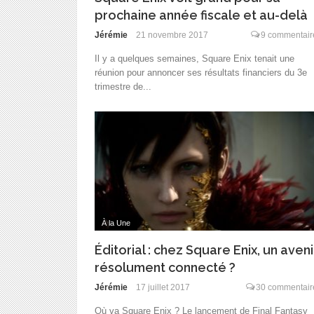
prochaine année fiscale et au-delà
Jérémie
21 novembre 2017
9 commentair
Il y a quelques semaines, Square Enix tenait une
réunion pour annoncer ses résultats financiers du 3e
trimestre de...
À la Une
Éditorial : chez Square Enix, un aveni
résolument connecté ?
Jérémie
17 juillet 2017
30 commentair
Où va Square Enix ? Le lancement de Final Fantasy