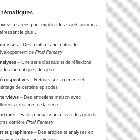
hématiques
uivez ces liens pour explorer les sujets qui vous
ntéressent le plus…
oulisses
– Des récits et anecdotes de
éveloppement de
Final Fantasy
nalyses
– Une série d’essais et de réflexions
ur les thématiques des jeux
étrospectives
– Retours sur la genèse et
’héritage de certains épisodes
nterviews
– Des entretiens maison avec
ifférents créateurs de la série
ortraits
– Faites connaissance avec les grands
oms derrière
Final Fantasy
rt et graphisme
– Des articles et analyses en
en avec la direction artistique