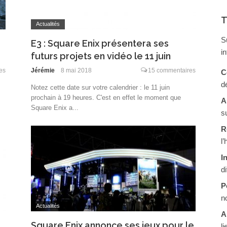
T
Actualités
S
E3 : Square Enix présentera ses
i
futurs projets en vidéo le 11 juin
es
Jérémie
8 mai 2018
15 commentaires
C
d
Notez cette date sur votre calendrier : le 11 juin
prochain à 19 heures. C'est en effet le moment que
A
Square Enix a...
s
R
l
I
d
P
n
Actualités
A
Square Enix annonce ses jeux pour le
li