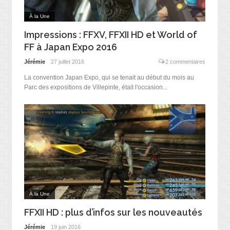
À la Une
Impressions : FFXV, FFXII HD et World of
FF à Japan Expo 2016
Jérémie
27 juillet 2016
2 commentaires
La convention Japan Expo, qui se tenait au début du mois au
Parc des expositions de Villepinte, était l'occasion...
À la Une
FFXII HD : plus d’infos sur les nouveautés
Jérémie
19 juin 2016