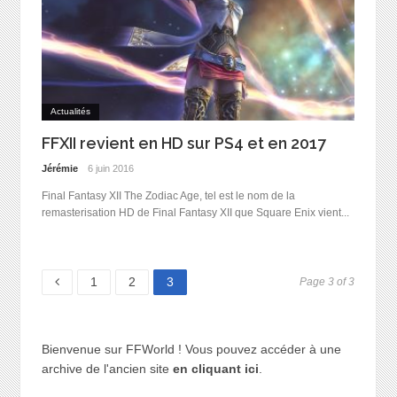
Actualités
FFXII revient en HD sur PS4 et en 2017
Jérémie
6 juin 2016
Final Fantasy XII The Zodiac Age, tel est le nom de la
remasterisation HD de Final Fantasy XII que Square Enix vient...
Page
Page
Page
1
2
3
Page 3 of 3
Bienvenue sur FFWorld ! Vous pouvez accéder à une
archive de l'ancien site
en cliquant ici
.