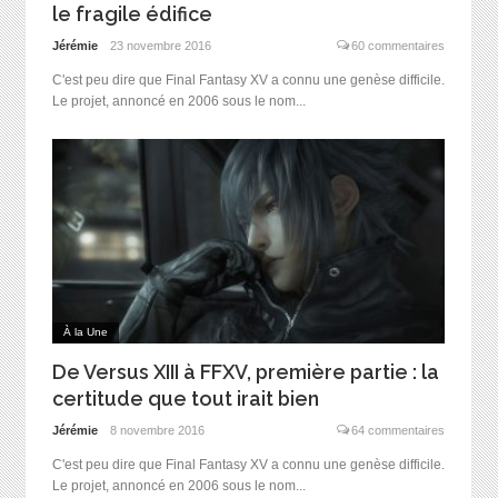
le fragile édifice
Jérémie
23 novembre 2016
60 commentaires
C'est peu dire que Final Fantasy XV a connu une genèse difficile.
Le projet, annoncé en 2006 sous le nom...
À la Une
De Versus XIII à FFXV, première partie : la
certitude que tout irait bien
Jérémie
8 novembre 2016
64 commentaires
C'est peu dire que Final Fantasy XV a connu une genèse difficile.
Le projet, annoncé en 2006 sous le nom...