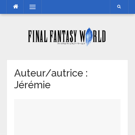
Skip
Menu
to
content
Auteur/autrice :
Jérémie