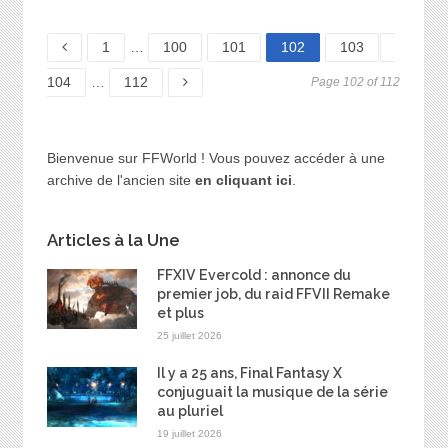
Page
Page
Page
Page
Page
Page
1
…
100
101
102
103
Page
104
…
112
Page 102 of 112
Bienvenue sur FFWorld ! Vous pouvez accéder à une
archive de l'ancien site
en cliquant ici
.
Articles à la Une
FFXIV Evercold : annonce du
premier job, du raid FFVII Remake
et plus
25 juillet 2026
Il y a 25 ans, Final Fantasy X
conjuguait la musique de la série
au pluriel
19 juillet 2026