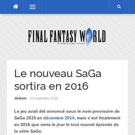
Skip
Menu
to
content
Le nouveau SaGa
sortira en 2016
Jérémie
15 septembre 2015
Le jeu avait été annoncé sous le nom provisoire de
SaGa 2015
en
décembre 2014
, mais c’est finalement
en 2016 que verra le jour le tout nouvel épisode de
la série
SaGa
.