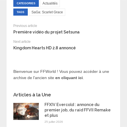
Actualités
CATEGORIES
SaGa: Scarlet Grace
TAGS
Previous article
Première vidéo du projet Setsuna
Next article
Kingdom Hearts HD 2.8 annoncé
Bienvenue sur FFWorld ! Vous pouvez accéder à une
archive de l'ancien site
en cliquant ici
.
Articles à la Une
FFXIV Evercold : annonce du
premier job, du raid FFVII Remake
et plus
25 juillet 2026