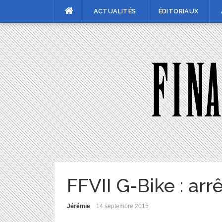
Skip
ACTUALITÉS
ÉDITORIAUX
to
content
FFVII G-Bike : ar
Jérémie
14 septembre 2015