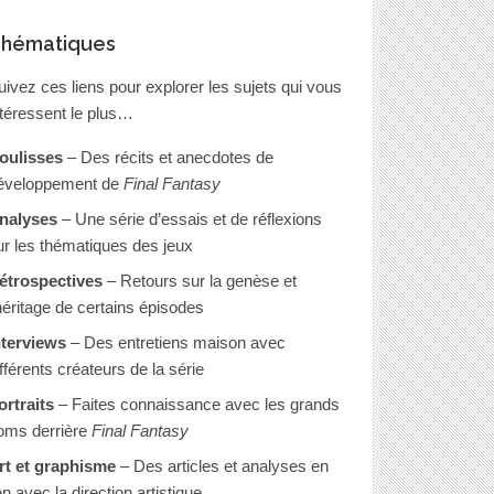
hématiques
uivez ces liens pour explorer les sujets qui vous
ntéressent le plus…
oulisses
– Des récits et anecdotes de
éveloppement de
Final Fantasy
nalyses
– Une série d’essais et de réflexions
ur les thématiques des jeux
étrospectives
– Retours sur la genèse et
’héritage de certains épisodes
nterviews
– Des entretiens maison avec
ifférents créateurs de la série
ortraits
– Faites connaissance avec les grands
oms derrière
Final Fantasy
rt et graphisme
– Des articles et analyses en
en avec la direction artistique