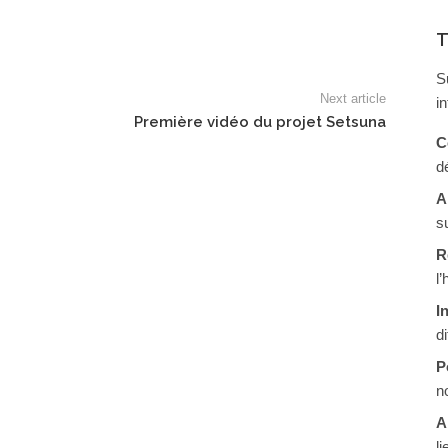
T
S
Next article
i
Première vidéo du projet Setsuna
C
d
A
s
R
l
I
d
P
n
A
li