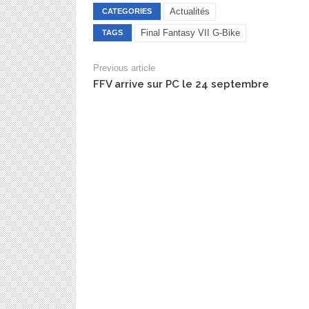
Actualités
CATEGORIES
Final Fantasy VII G-Bike
TAGS
Previous article
FFV arrive sur PC le 24 septembre