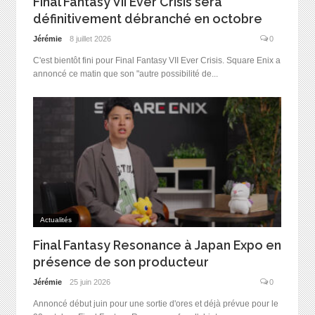
Final Fantasy VII Ever Crisis sera
définitivement débranché en octobre
Jérémie
8 juillet 2026
0
C'est bientôt fini pour Final Fantasy VII Ever Crisis. Square Enix a
annoncé ce matin que son "autre possibilité de...
Actualités
Final Fantasy Resonance à Japan Expo en
présence de son producteur
Jérémie
25 juin 2026
0
Annoncé début juin pour une sortie d'ores et déjà prévue pour le