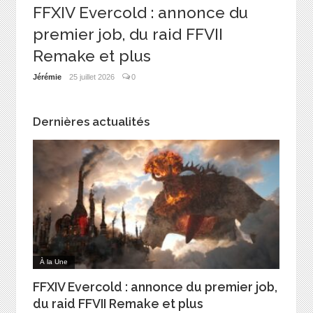
e
FFXIV Evercold : annonce du
Il y
premier job, du raid FFVII
conj
Remake et plus
séri
Jérémie
25 juillet 2026
0
Jérémie
Dernières actualités
À la Une
FFXIV Evercold : annonce du premier job,
du raid FFVII Remake et plus