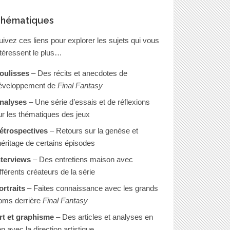
hématiques
uivez ces liens pour explorer les sujets qui vous
ntéressent le plus…
oulisses
– Des récits et anecdotes de
éveloppement de
Final Fantasy
nalyses
– Une série d’essais et de réflexions
ur les thématiques des jeux
étrospectives
– Retours sur la genèse et
’héritage de certains épisodes
nterviews
– Des entretiens maison avec
ifférents créateurs de la série
ortraits
– Faites connaissance avec les grands
oms derrière
Final Fantasy
rt et graphisme
– Des articles et analyses en
en avec la direction artistique