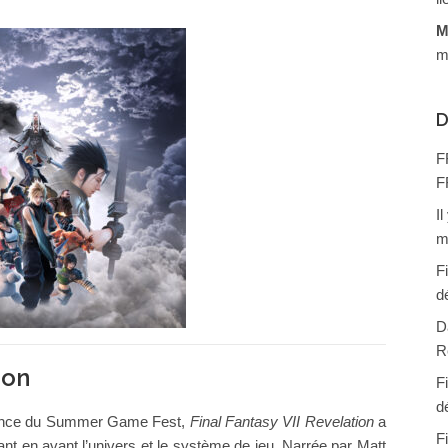
M
m
D
F
F
I
m
F
d
D
R
ion
F
d
annonce du Summer Game Fest,
Final Fantasy VII Revelation
a
F
ttant en avant l’univers et le système de jeu. Narrée par Matt