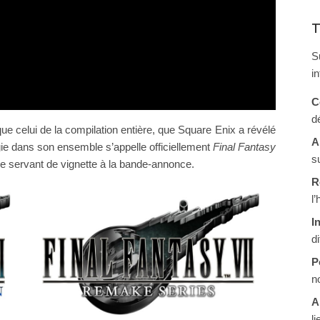
T
S
i
C
d
que celui de la compilation entière, que Square Enix a révélé
A
ogie dans son ensemble s’appelle officiellement
Final Fantasy
s
le servant de vignette à la bande-annonce.
R
l
I
d
P
n
A
li