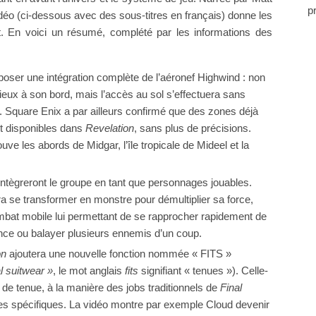
p
idéo (ci-dessous avec des sous-titres en français) donne les
t. En voici un résumé, complété par les informations des
oser une intégration complète de l’aéronef Highwind : non
cieux à son bord, mais l’accès au sol s’effectuera sans
e. Square Enix a par ailleurs confirmé que des zones déjà
t disponibles dans
Revelation
, sans plus de précisions.
ve les abords de Midgar, l’île tropicale de Mideel et la
intègreront le groupe en tant que personnages jouables.
urra se transformer en monstre pour démultiplier sa force,
mbat mobile lui permettant de se rapprocher rapidement de
 lance ou balayer plusieurs ennemis d’un coup.
on
ajoutera une nouvelle fonction nommée « FITS »
al suitwear »
, le mot anglais
fits
signifiant « tenues »). Celle-
e tenue, à la manière des jobs traditionnels de
Final
es spécifiques. La vidéo montre par exemple Cloud devenir