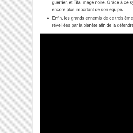
guerrier, et Tifa, mage noire. Grâce à ce
encore plus important de son équipe.
Enfin, les grands ennemis de ce troisième
réveillées par la planète afin de la défen