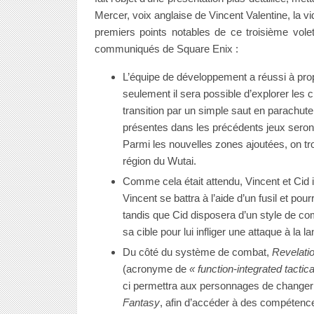
Mercer, voix anglaise de Vincent Valentine, la v
premiers points notables de ce troisième vole
communiqués de Square Enix :
L’équipe de développement a réussi à prop
seulement il sera possible d’explorer les 
transition par un simple saut en parachut
présentes dans les précédents jeux seron
Parmi les nouvelles zones ajoutées, on trou
région du Wutai.
Comme cela était attendu, Vincent et Cid 
Vincent se battra à l’aide d’un fusil et po
tandis que Cid disposera d’un style de co
sa cible pour lui infliger une attaque à la
Du côté du système de combat,
Revelati
(acronyme de
« function-integrated tactic
ci permettra aux personnages de changer d
Fantasy
, afin d’accéder à des compétenc