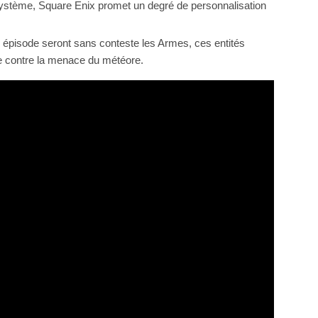
 système, Square Enix promet un degré de personnalisation
 épisode seront sans conteste les Armes, ces entités
dre contre la menace du météore.