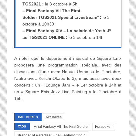
TGS2021 :
le 3 octobre à 5h
– Final Fantasy VII The First
Soldier TGS2021 Special Livestream* :
le 3
octobre à 10h30
– Final Fantasy XIV – La balade de Yoshi-P
au TGS2021 ONLINE :
le 3 octobre à 14h
À noter que le département musical de Square Enix
proposera une programmation spéciale, avec des
discussions (l’une avec Nobuo Uematsu le 2 octobre,
l’autre avec Keiichi Okabe le 3), mais aussi avec deux
concerts : un « Lounge Jam » le 1er octobre à 14h et
un « Square Enix Jazz Live Painting » le 2 octobre à
15h.
Actualités
CATEGORIES
Final Fantasy VII The First Soldier
Forspoken
TAGS
Stranger of Paradise: Final Fantasy Origin