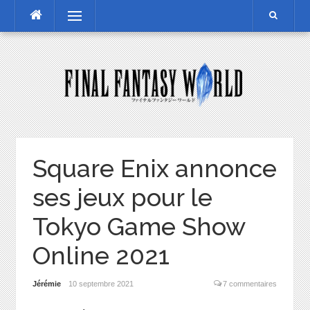
Skip
Menu
to
content
Square Enix annonce
ses jeux pour le
Tokyo Game Show
Online 2021
Jérémie
10 septembre 2021
7 commentaires