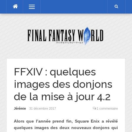
Skip
Menu
to
content
FFXIV : quelques
images des donjons
de la mise à jour 4.2
Jérémie
31 décembre 2017
1 commentaire
Alors que l’année prend fin, Square Enix a révélé
quelques images des deux nouveaux donjons qui