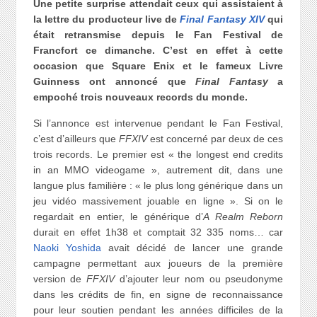
Une petite surprise attendait ceux qui assistaient à
la lettre du producteur live de
Final Fantasy XIV
qui
était retransmise depuis le Fan Festival de
Francfort ce dimanche. C’est en effet à cette
occasion que Square Enix et le fameux Livre
Guinness ont annoncé que
Final Fantasy
a
empoché trois nouveaux records du monde.
Si l’annonce est intervenue pendant le Fan Festival,
c’est d’ailleurs que
FFXIV
est concerné par deux de ces
trois records. Le premier est « the longest end credits
in an MMO videogame », autrement dit, dans une
langue plus familière : « le plus long générique dans un
jeu vidéo massivement jouable en ligne ». Si on le
regardait en entier, le générique d’
A Realm Reborn
durait en effet 1h38 et comptait 32 335 noms… car
Naoki Yoshida
avait décidé de lancer une grande
campagne permettant aux joueurs de la première
version de
FFXIV
d’ajouter leur nom ou pseudonyme
dans les crédits de fin, en signe de reconnaissance
pour leur soutien pendant les années difficiles de la