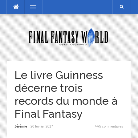
Skip
Menu
to
content
Le livre Guinness
décerne trois
records du monde à
Final Fantasy
Jérémie
20 février 2017
5 commentaires