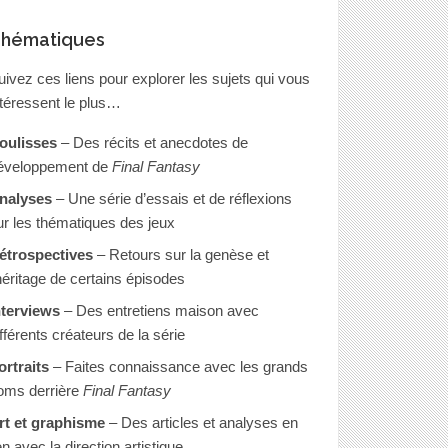
hématiques
uivez ces liens pour explorer les sujets qui vous
ntéressent le plus…
oulisses
– Des récits et anecdotes de
éveloppement de
Final Fantasy
nalyses
– Une série d’essais et de réflexions
ur les thématiques des jeux
étrospectives
– Retours sur la genèse et
’héritage de certains épisodes
nterviews
– Des entretiens maison avec
ifférents créateurs de la série
ortraits
– Faites connaissance avec les grands
oms derrière
Final Fantasy
rt et graphisme
– Des articles et analyses en
en avec la direction artistique