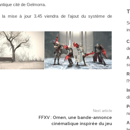
antique cité de Gelmorra.
T
 la mise à jour 3.45 viendra de l’ajout du système de
S
i
C
d
A
s
R
l
I
d
P
Next article
n
FFXV : Omen, une bande-annonce
A
cinématique inspirée du jeu
li