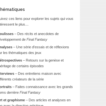
hématiques
uivez ces liens pour explorer les sujets qui vous
ntéressent le plus…
oulisses
– Des récits et anecdotes de
éveloppement de
Final Fantasy
nalyses
– Une série d’essais et de réflexions
ur les thématiques des jeux
étrospectives
– Retours sur la genèse et
’héritage de certains épisodes
nterviews
– Des entretiens maison avec
ifférents créateurs de la série
ortraits
– Faites connaissance avec les grands
oms derrière
Final Fantasy
rt et graphisme
– Des articles et analyses en
en avec la direction artistique