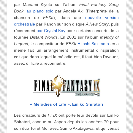
par Manami Kiyota sur l’album
Final Fantasy Song
Book
,
au piano solo
par Angela Aki (l’interprète de la
chanson de
FFXII
), dans une
nouvelle version
orchestrale
par Kanon sur son disque
A New Story
, puis
récemment
par Crystal Kay
pour certains concerts de la
tournée
Distant Worlds
. En 2001 sur l’album
Melody of
Legend
, le compositeur de
FFXII
Hitoshi Sakimoto
en a
même fait un arrangement instrumental d’inspiration
celtique dans lequel la mélodie est, il faut bien l’avouer,
assez difficile à reconnaître.
« Melodies of Life », Emiko Shiratori
Les créateurs de
FFIX
ont porté leur dévolu sur Emiko
Shiratori, connue au Japon depuis les années 70 pour
son duo Toi et Moi avec Sumio Akutagawa, et qui venait