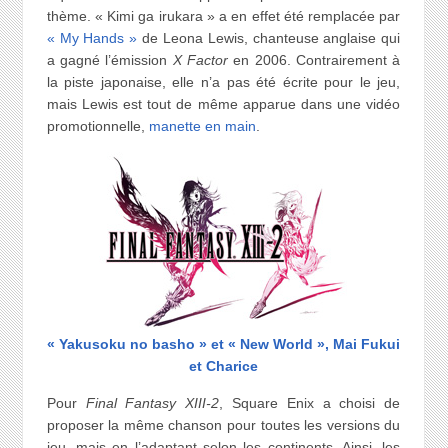
thème. « Kimi ga irukara » a en effet été remplacée par
« My Hands »
de Leona Lewis, chanteuse anglaise qui
a gagné l’émission
X Factor
en 2006. Contrairement à
la piste japonaise, elle n’a pas été écrite pour le jeu,
mais Lewis est tout de même apparue dans une vidéo
promotionnelle,
manette en main
.
« Yakusoku no basho » et « New World », Mai Fukui
et Charice
Pour
Final Fantasy XIII-2
, Square Enix a choisi de
proposer la même chanson pour toutes les versions du
jeu, mais en l’adaptant selon les continents. Ainsi, les