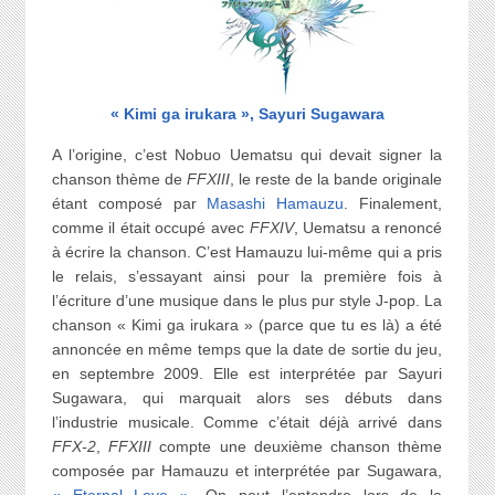
« Kimi ga irukara », Sayuri Sugawara
A l’origine, c’est Nobuo Uematsu qui devait signer la
chanson thème de
FFXIII
, le reste de la bande originale
étant composé par
Masashi Hamauzu
. Finalement,
comme il était occupé avec
FFXIV
, Uematsu a renoncé
à écrire la chanson. C’est Hamauzu lui-même qui a pris
le relais, s’essayant ainsi pour la première fois à
l’écriture d’une musique dans le plus pur style J-pop. La
chanson « Kimi ga irukara » (parce que tu es là) a été
annoncée en même temps que la date de sortie du jeu,
en septembre 2009. Elle est interprétée par Sayuri
Sugawara, qui marquait alors ses débuts dans
l’industrie musicale. Comme c’était déjà arrivé dans
FFX-2
,
FFXIII
compte une deuxième chanson thème
composée par Hamauzu et interprétée par Sugawara,
« Eternal Love »
. On peut l’entendre lors de la