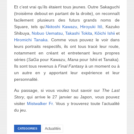
Et c’est vrai qu’ils étaient tous jeunes. Outre Sakaguchi
(troisième debout en partant de la droite), on reconnaît
facilement plusieurs des futurs grands noms de
Square, tels qu’
Akitoshi Kawazu
,
Hiroyuki Itô
, Kazuko
Shibuya,
Nobuo Uematsu
,
Takashi Tokita
,
Kôichi Ishii
et
Hiromichi Tanaka
. Comme vous pouvez le voir dans
leurs portraits respectifs, ils ont tous tracé leur route,
notamment en créant et entretenant leurs propres
séries (
SaGa
pour Kawazu,
Mana
pour Ishii et Tanaka).
Ils sont tous revenus à
Final Fantasy
à un moment ou à
un autre en y apportant leur expérience et leur
personnalité.
Au passage, si vous voulez tout savoir sur
The Last
Story
, qui arrive le 27 janvier au Japon, vous pouvez
visiter
Mistwalker Fr
. Vous y trouverez toute l’actualité
du jeu.
Actualités
CATEGORIES