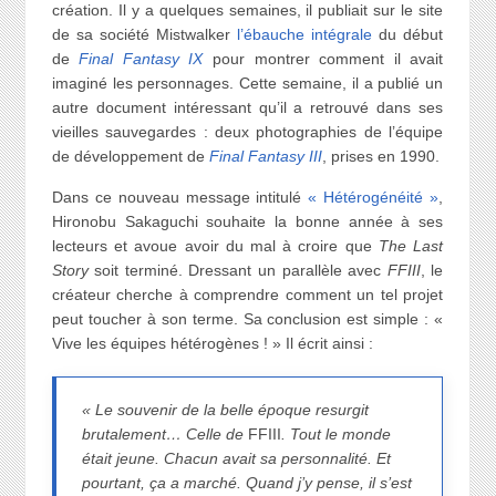
création. Il y a quelques semaines, il publiait sur le site
de sa société Mistwalker
l’ébauche intégrale
du début
de
Final Fantasy IX
pour montrer comment il avait
imaginé les personnages. Cette semaine, il a publié un
autre document intéressant qu’il a retrouvé dans ses
vieilles sauvegardes : deux photographies de l’équipe
de développement de
Final Fantasy III
, prises en 1990.
Dans ce nouveau message intitulé
« Hétérogénéité »
,
Hironobu Sakaguchi souhaite la bonne année à ses
lecteurs et avoue avoir du mal à croire que
The Last
Story
soit terminé. Dressant un parallèle avec
FFIII
, le
créateur cherche à comprendre comment un tel projet
peut toucher à son terme. Sa conclusion est simple : «
Vive les équipes hétérogènes ! » Il écrit ainsi :
« Le souvenir de la belle époque resurgit
brutalement… Celle de
FFIII
. Tout le monde
était jeune. Chacun avait sa personnalité. Et
pourtant, ça a marché. Quand j’y pense, il s’est