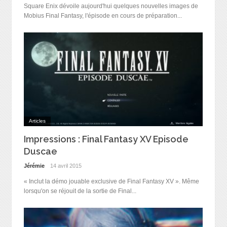
Square Enix dévoile aujourd'hui quelques nouvelles images de
Mobius Final Fantasy, l'épisode en cours de préparation...
Articles
Impressions : Final Fantasy XV Episode
Duscae
Jérémie
14 avril 2015
« Inclut la démo jouable exclusive de Final Fantasy XV ». Même
lorsqu'on se réjouit de la sortie de Final...