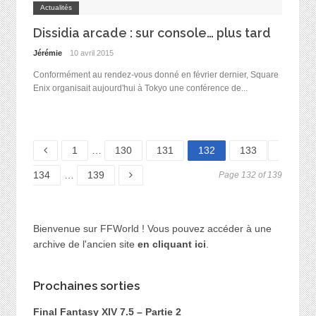
Actualités
Dissidia arcade : sur console… plus tard
Jérémie
10 avril 2015
Conformément au rendez-vous donné en février dernier, Square
Enix organisait aujourd'hui à Tokyo une conférence de...
Page
Page
Page
Page
Page
Page
1
…
130
131
132
133
Page
134
…
139
Page 132 of 139
Bienvenue sur FFWorld ! Vous pouvez accéder à une
archive de l'ancien site
en cliquant ici
.
Prochaines sorties
Final Fantasy XIV 7.5 – Partie 2