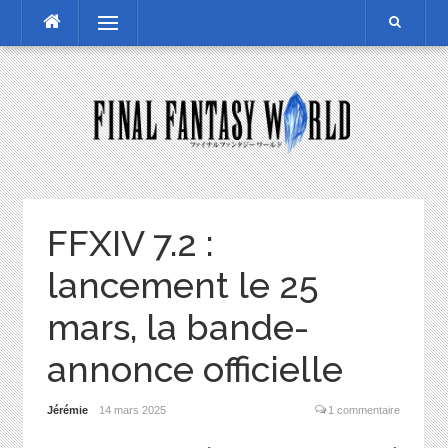
Skip
Menu
to
content
FFXIV 7.2 :
lancement le 25
mars, la bande-
annonce officielle
Jérémie
14 mars 2025
1 commentaire