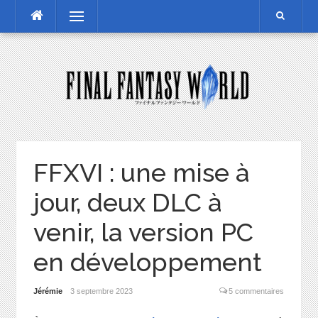
Skip
Menu
to
content
FFXVI : une mise à
jour, deux DLC à
venir, la version PC
en développement
Jérémie
3 septembre 2023
5 commentaires