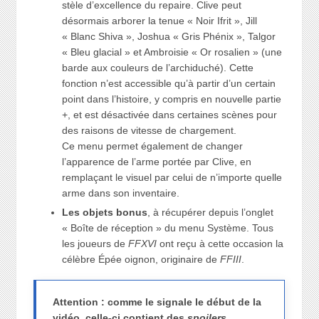
stèle d’excellence du repaire. Clive peut
désormais arborer la tenue « Noir Ifrit », Jill
« Blanc Shiva », Joshua « Gris Phénix », Talgor
« Bleu glacial » et Ambroisie « Or rosalien » (une
barde aux couleurs de l’archiduché). Cette
fonction n’est accessible qu’à partir d’un certain
point dans l’histoire, y compris en nouvelle partie
+, et est désactivée dans certaines scènes pour
des raisons de vitesse de chargement.
Ce menu permet également de changer
l’apparence de l’arme portée par Clive, en
remplaçant le visuel par celui de n’importe quelle
arme dans son inventaire.
Les objets bonus
, à récupérer depuis l’onglet
« Boîte de réception » du menu Système. Tous
les joueurs de
FFXVI
ont reçu à cette occasion la
célèbre Épée oignon, originaire de
FFIII
.
Attention : comme le signale le début de la
vidéo, celle-ci contient des
spoilers