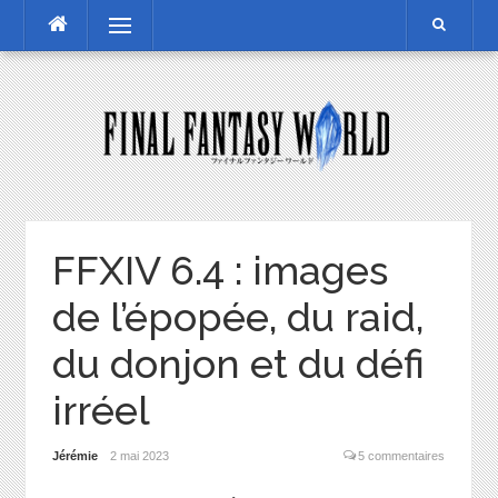
Skip
Menu
to
content
FFXIV 6.4 : images
de l’épopée, du raid,
du donjon et du défi
irréel
Jérémie
2 mai 2023
5 commentaires