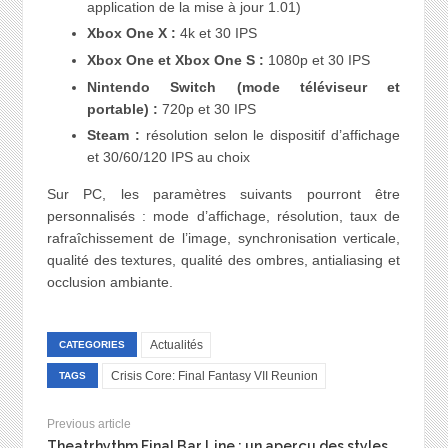
application de la mise à jour 1.01)
Xbox One X :
4k et 30 IPS
Xbox One et Xbox One S :
1080p et 30 IPS
Nintendo Switch (mode téléviseur et
portable) :
720p et 30 IPS
Steam :
résolution selon le dispositif d’affichage
et 30/60/120 IPS au choix
Sur PC, les paramètres suivants pourront être
personnalisés : mode d’affichage, résolution, taux de
rafraîchissement de l’image, synchronisation verticale,
qualité des textures, qualité des ombres, antialiasing et
occlusion ambiante.
Actualités
CATEGORIES
Crisis Core: Final Fantasy VII Reunion
TAGS
Previous article
Theatrhythm Final Bar Line : un aperçu des styles