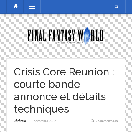
Skip
Menu
to
content
Crisis Core Reunion :
courte bande-
annonce et détails
techniques
Jérémie
17 novembre 2022
5 commentaires