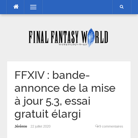
Skip
Menu
to
content
FFXIV : bande-
annonce de la mise
à jour 5.3, essai
gratuit élargi
Jérémie
22 juillet 2020
9 commentaires